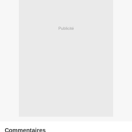
Publicité
Commentaires