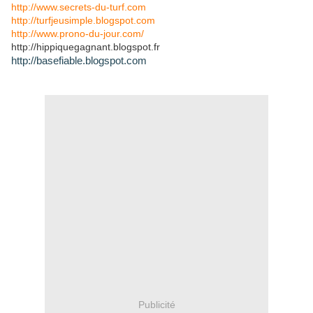
http://www.secrets-du-turf.com
http://turfjeusimple.blogspot.com
http://www.prono-du-jour.com/
http://hippiquegagnant.blogspot.fr
http://basefiable.blogspot.com
Publicité