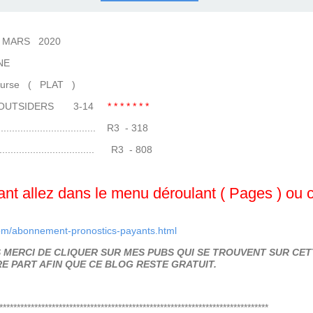
COURSES .
 QUINTÉ ?
UR.
 ?
RS 2020
E
 ( PLAT )
8 OUTSIDERS 3-14
* * * * * * *
........................ R3 - 318
......................... R3 - 808
t allez dans le menu déroulant ( Pages ) ou cli
om/abonnement-pronostics-payants.html
MERCI DE CLIQUER SUR MES PUBS QUI SE TROUVENT SUR CETT
E PART AFIN QUE CE BLOG RESTE GRATUIT.
*****************************************************************************