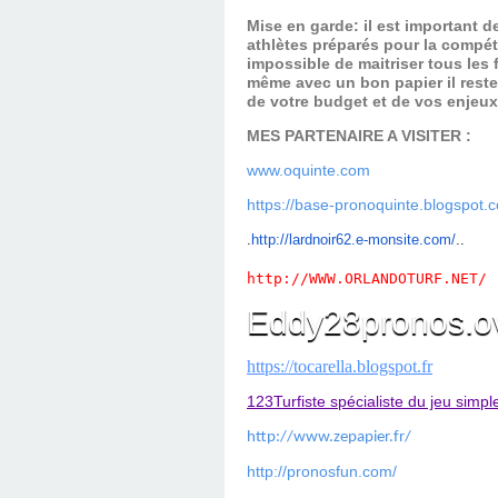
Mise en garde: il est important 
athlètes préparés pour la compét
impossible de maitriser tous les
même avec un bon papier il reste
de votre budget et de vos enjeu
MES PARTENAIRE A VISITER :
www.oquinte.com
https://base-pronoquinte.blogspot.
.
ht
tp://lardnoir62.e-monsite.com/
..
http://WWW.ORLANDOTURF.NET/
Eddy28pronos.o
https://tocarella.blogspot.fr
123Turfiste spécialiste du jeu simpl
http://www.zepapier.fr/
http://pronosfun.com/