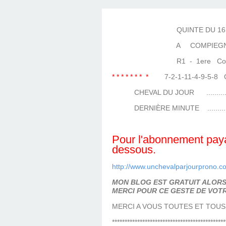
LES TEMPLES DES 
TIERCÉ, QUARTÉ ET
CHAQUE JO
HIPPIQUES
QUINTE DU 16 MA
A COMPIEGN
R1 - 1ere Course
* * * * * * * *
7-2-1-11-4-9-5-
CHEVAL DU JOUR ....................
DERNIÈRE MINUTE ..................
Pour l'abonnement payan
dessous.
http://www.unchevalparjourprono.c
MON BLOG EST GRATUIT ALORS 
MERCI POUR CE GESTE DE VOTR
MERCI A VOUS TOUTES ET TOUS
*********************************************