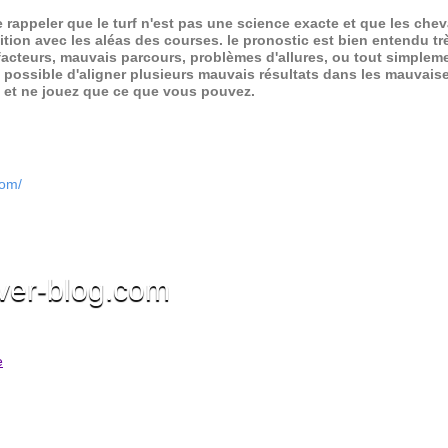
de rappeler que le turf n'est pas une science exacte et que les ch
ition avec les aléas des courses.
le pronostic est bien entendu trè
 facteurs, mauvais parcours, problèmes d'allures, ou tout simpleme
 possible d'aligner plusieurs mauvais résultats dans les mauvais
x et ne jouez que ce que vous pouvez.
com/
ver-blog.com
e