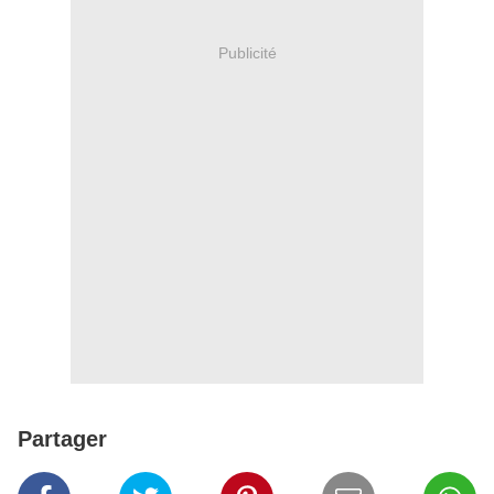
Publicité
Partager