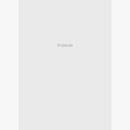
Publicité