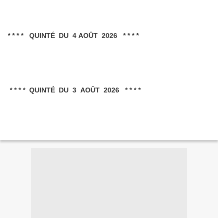
* * * * QUINTÉ DU 4 AOÛT 2026 * * * *
* * * * QUINTÉ DU 3 AOÛT 2026 * * * *