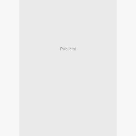
Publicité