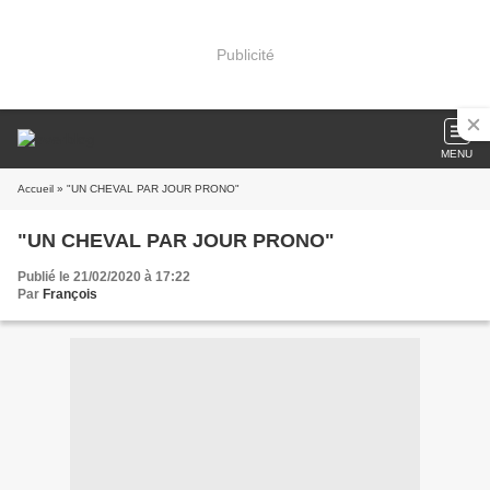
Publicité
MENU
Accueil
» "UN CHEVAL PAR JOUR PRONO"
"UN CHEVAL PAR JOUR PRONO"
Publié le 21/02/2020 à 17:22
Par
François