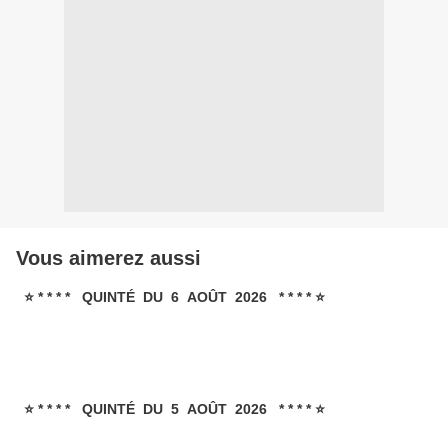
Vous aimerez aussi
⭐ * * * * QUINTÉ DU 6 AOÛT 2026 * * * * ⭐
⭐ * * * * QUINTÉ DU 5 AOÛT 2026 * * * * ⭐