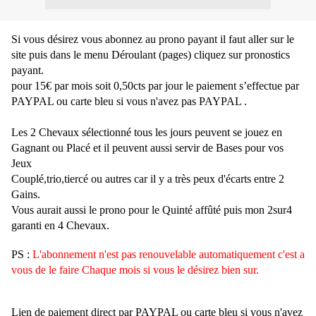
Si vous désirez vous abonnez au prono payant il faut aller sur le
site puis dans le menu Déroulant (pages) cliquez sur pronostics
payant.
pour 15€ par mois soit 0,50cts par jour le paiement s’effectue par
PAYPAL ou carte bleu si vous n'avez pas PAYPAL .
Les 2 Chevaux sélectionné tous les jours peuvent se jouez en
Gagnant ou Placé et il peuvent aussi servir de Bases pour vos
Jeux
Couplé,trio,tiercé ou autres car il y a très peux d'écarts entre 2
Gains.
Vous aurait aussi le prono pour le Quinté affûté puis mon 2sur4
garanti en 4 Chevaux.
PS :
L'abonnement n'est pas renouvelable automatiquement c'est a
vous de le faire Chaque mois si vous le désirez bien sur.
Lien de paiement direct par PAYPAL ou carte bleu si vous n'avez