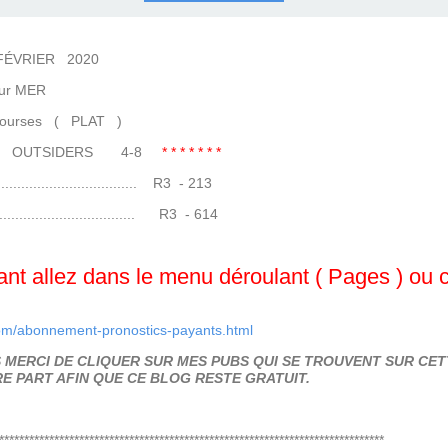
COURSES .
 QUINTÉ ?
UR.
 ?
IER 2020
MER
s ( PLAT )
6-5 OUTSIDERS 4-8
* * * * * * *
........................ R3 - 213
......................... R3 - 614
t allez dans le menu déroulant ( Pages ) ou cli
om/abonnement-pronostics-payants.html
MERCI DE CLIQUER SUR MES PUBS QUI SE TROUVENT SUR CETT
E PART AFIN QUE CE BLOG RESTE GRATUIT.
*****************************************************************************