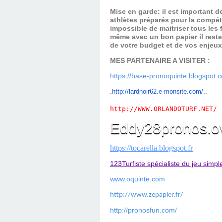
Mise en garde: il est important 
athlètes préparés pour la compét
impossible de maitriser tous les
même avec un bon papier il reste
de votre budget et de vos enjeu
MES PARTENAIRE A VISITER :
https://base-pronoquinte.blogspot.
.
ht
tp://lardnoir62.e-monsite.com/
..
http://WWW.ORLANDOTURF.NET/
Eddy28pronos.o
https://tocarella.blogspot.fr
123Turfiste spécialiste du jeu simpl
www.oquinte.com
http://www.zepapier.fr/
http://pronosfun.com/