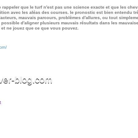
de rappeler que le turf n'est pas une science exacte et que les ch
ition avec les aléas des courses.
le pronostic est bien entendu trè
 facteurs, mauvais parcours, problèmes d'allures, ou tout simpleme
 possible d'aligner plusieurs mauvais résultats dans les mauvais
x et ne jouez que ce que vous pouvez.
com/
ver-blog.com
e