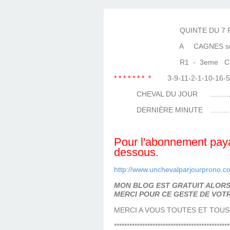
LES TEMPLES DES 
TIERCÉ, QUARTÉ ET
CHAQUE JO
HIPPIQUES
QUINTE DU 7 FÉVR
A CAGNES sur 
R1 - 3eme Course
* * * * * * * *
3-9-11-2-1-10-1
CHEVAL DU JOUR ....................
DERNIÈRE MINUTE ..................
Pour l'abonnement payan
dessous.
http://www.unchevalparjourprono.c
MON BLOG EST GRATUIT ALORS 
MERCI POUR CE GESTE DE VOTR
MERCI A VOUS TOUTES ET TOUS
*********************************************