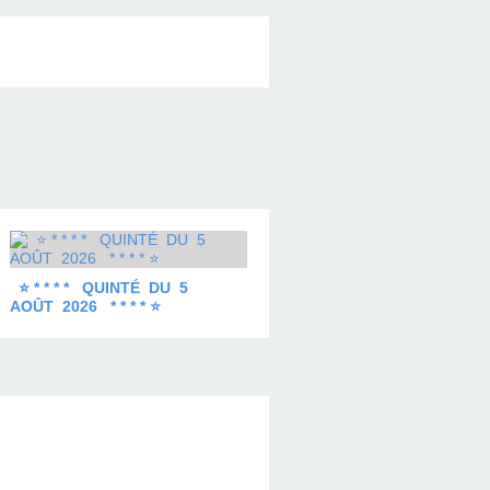
⭐ * * * * QUINTÉ DU 5
AOÛT 2026 * * * * ⭐