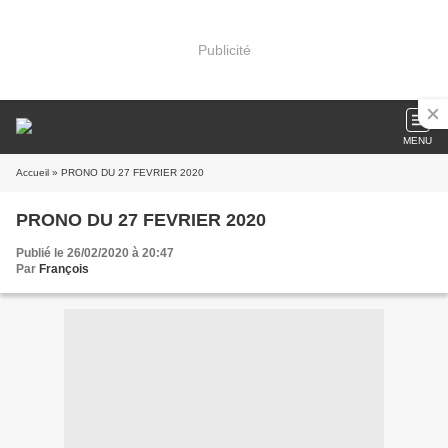
Publicité
MENU
Accueil
» PRONO DU 27 FEVRIER 2020
PRONO DU 27 FEVRIER 2020
Publié le 26/02/2020 à 20:47
Par
François