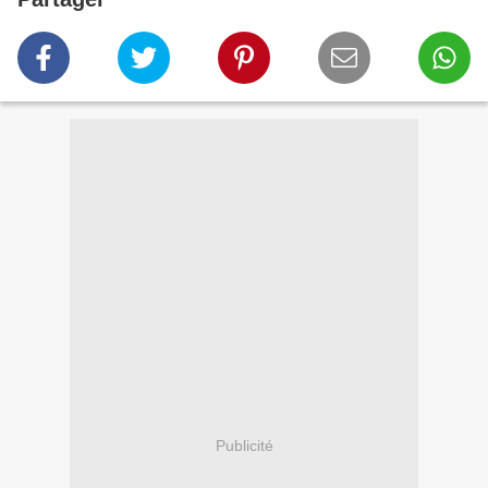
Publicité