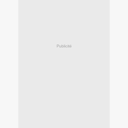
Publicité