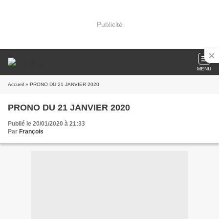
Publicité
MENU
Accueil
» PRONO DU 21 JANVIER 2020
PRONO DU 21 JANVIER 2020
Publié le 20/01/2020 à 21:33
Par
François