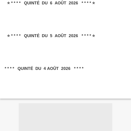
⭐ * * * * QUINTÉ DU 6 AOÛT 2026 * * * * ⭐
⭐ * * * * QUINTÉ DU 5 AOÛT 2026 * * * * ⭐
* * * * QUINTÉ DU 4 AOÛT 2026 * * * *