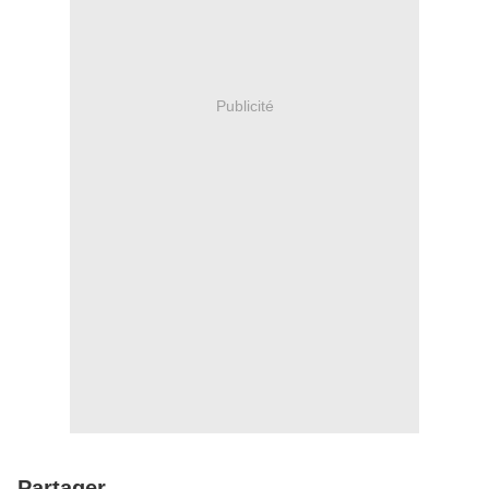
Publicité
Partager