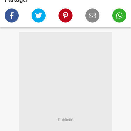
Publicité