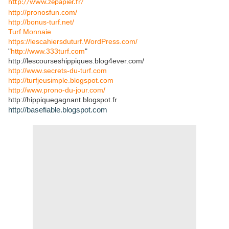
http://www.zepapier.fr/
http://pronosfun.com/
http://bonus-turf.net/
Turf Monnaie
https://lescahiersduturf.WordPress.com/
"
http://www.333turf.com
"
http://lescourseshippiques.blog4ever.com/
http://www.secrets-du-turf.com
http://turfjeusimple.blogspot.com
http://www.prono-du-jour.com/
http://hippiquegagnant.blogspot.fr
http://basefiable.blogspot.com