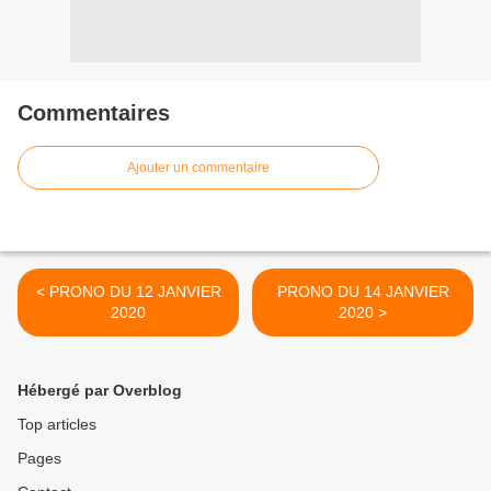
Commentaires
Ajouter un commentaire
< PRONO DU 12 JANVIER
PRONO DU 14 JANVIER
2020
2020 >
Hébergé par Overblog
Top articles
Pages