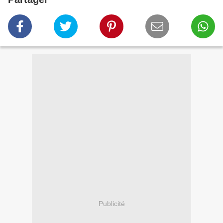
Publicité