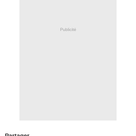
Publicité
Partager