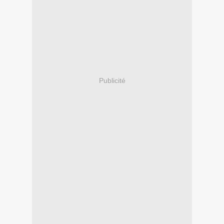
Publicité