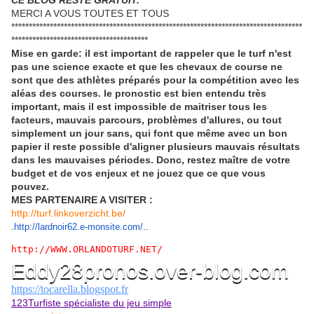
CE BLOG RESTE GRATUIT.
MERCI A VOUS TOUTES ET TOUS
***********************************************************************************
***************************************
Mise en garde: il est important de rappeler que le turf n'est
pas une science exacte et que les chevaux de course ne
sont que des athlètes préparés pour la compétition avec les
aléas des courses.
le pronostic est bien entendu très
important, mais il est impossible de maitriser tous les
facteurs, mauvais parcours, problèmes d'allures, ou tout
simplement un jour sans, qui font que même avec un bon
papier il reste possible d'aligner plusieurs mauvais résultats
dans les mauvaises périodes.
Donc, restez maître de votre
budget et de vos enjeux et ne jouez que ce que vous
pouvez.
MES PARTENAIRE A VISITER :
http://turf.linkoverzicht.be/
.
ht
tp://lardnoir62.e-monsite.com/
..
http://WWW.ORLANDOTURF.NET/
Eddy28pronos.over-blog.com
https://tocarella.blogspot.fr
123Turfiste spécialiste du jeu simple