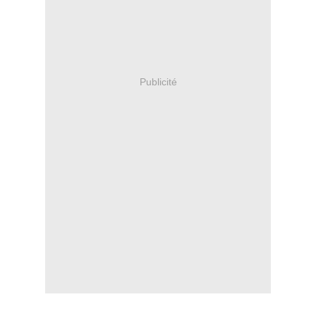
Publicité