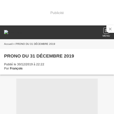
Publicité
MENU
Accueil
» PRONO DU 31 DÉCEMBRE 2019
PRONO DU 31 DÉCEMBRE 2019
Publié le 30/12/2019 à 22:22
Par
François