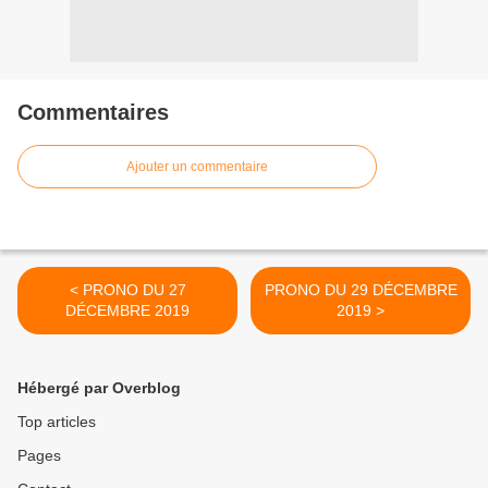
Commentaires
Ajouter un commentaire
< PRONO DU 27
PRONO DU 29 DÉCEMBRE
DÉCEMBRE 2019
2019 >
Hébergé par Overblog
Top articles
Pages