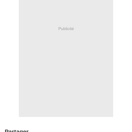
Publicité
Partager