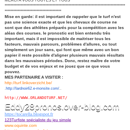
MERCI A VOUS TOUTES ET TOUS
***********************************************************************************
***************************************
Mise en garde: il est important de rappeler que le turf n'est
pas une science exacte et que les chevaux de course ne
sont que des athlètes préparés pour la compétition avec les
aléas des courses.
le pronostic est bien entendu très
important, mais il est impossible de maitriser tous les
facteurs, mauvais parcours, problèmes d'allures, ou tout
simplement un jour sans, qui font que même avec un bon
papier il reste possible d'aligner plusieurs mauvais résultats
dans les mauvaises périodes.
Donc, restez maître de votre
budget et de vos enjeux et ne jouez que ce que vous
pouvez.
MES PARTENAIRE A VISITER :
http://turf.linkoverzicht.be/
.
ht
tp://lardnoir62.e-monsite.com/
..
http://WWW.ORLANDOTURF.NET/
Eddy28pronos.over-blog.com
https://tocarella.blogspot.fr
123Turfiste spécialiste du jeu simple
www.oquinte.com