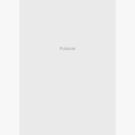
Publicité