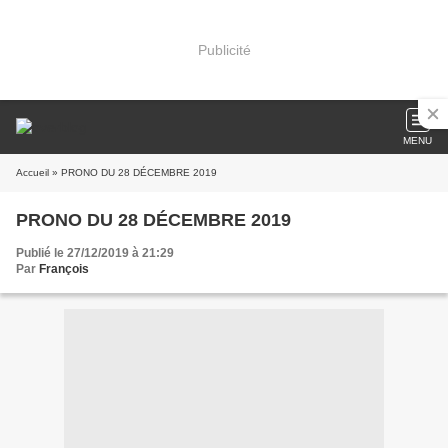
Publicité
MENU
Accueil
» PRONO DU 28 DÉCEMBRE 2019
PRONO DU 28 DÉCEMBRE 2019
Publié le 27/12/2019 à 21:29
Par
François