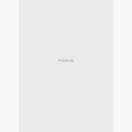
Publicité