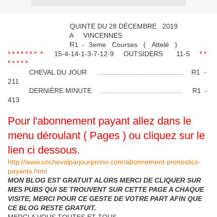
QUINTE DU 28 DÉCEMBRE 2019
A VINCENNES
R1 - 3eme Courses ( Attelé )
* * * * * * * *
15-4-14-1-3-7-12-9 OUTSIDERS 11-5
* *
* * * * *
CHEVAL DU JOUR ............................................ R1 -
211
DERNIÈRE MINUTE ........................................... R1 -
413
Pour l'abonnement payant allez dans le
menu déroulant ( Pages ) ou cliquez sur le
lien ci dessous.
http://www.unchevalparjourprono.com/abonnement-pronostics-
payants.html
MON BLOG EST GRATUIT ALORS MERCI DE CLIQUER SUR
MES PUBS QUI SE TROUVENT SUR CETTE PAGE A CHAQUE
VISITE, MERCI POUR CE GESTE DE VOTRE PART AFIN QUE
CE BLOG RESTE GRATUIT.