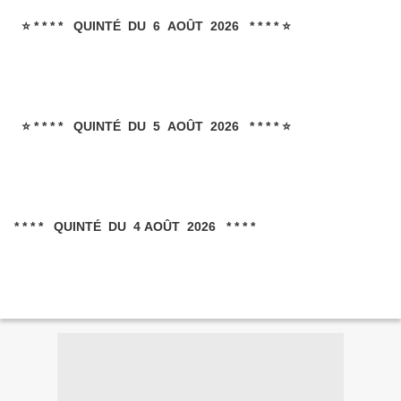
⭐ * * * * QUINTÉ DU 6 AOÛT 2026 * * * * ⭐
⭐ * * * * QUINTÉ DU 5 AOÛT 2026 * * * * ⭐
* * * * QUINTÉ DU 4 AOÛT 2026 * * * *