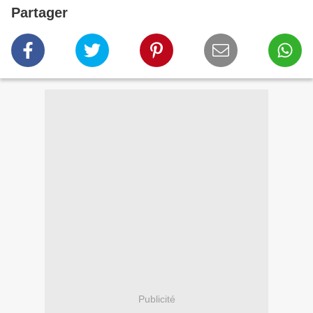
Partager
Publicité