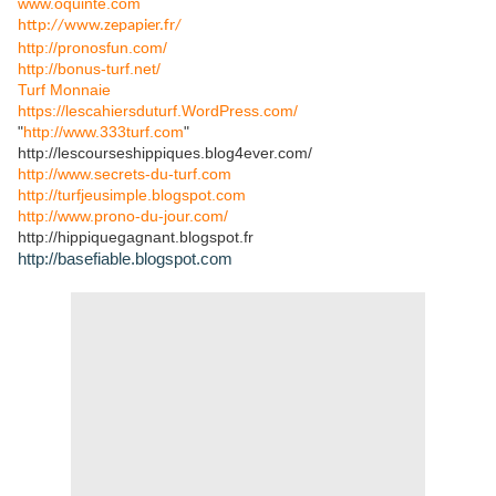
www.oquinte.com
http://www.zepapier.fr/
http://pronosfun.com/
http://bonus-turf.net/
Turf Monnaie
https://lescahiersduturf.WordPress.com/
"
http://www.333turf.com
"
http://lescourseshippiques.blog4ever.com/
http://www.secrets-du-turf.com
http://turfjeusimple.blogspot.com
http://www.prono-du-jour.com/
http://hippiquegagnant.blogspot.fr
http://basefiable.blogspot.com