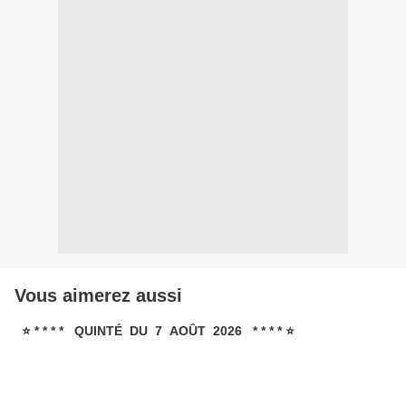
Vous aimerez aussi
⭐ * * * * QUINTÉ DU 7 AOÛT 2026 * * * * ⭐