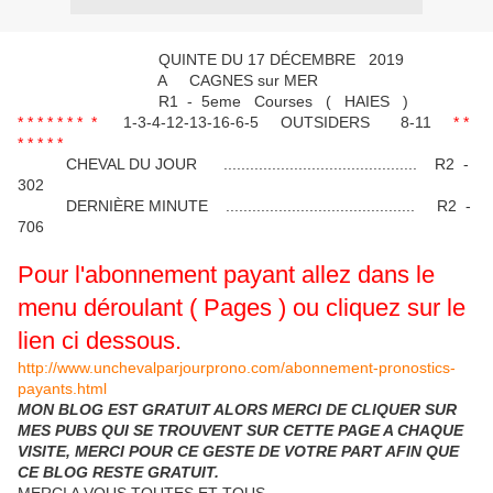
QUINTE DU 17 DÉCEMBRE 2019
A CAGNES sur MER
R1 - 5eme Courses ( HAIES )
* * * * * * * *
1-3-4-12-13-16-6-5 OUTSIDERS 8-11
* *
* * * * *
CHEVAL DU JOUR ............................................ R2 -
302
DERNIÈRE MINUTE ........................................... R2 -
706
Pour l'abonnement payant allez dans le
menu déroulant ( Pages ) ou cliquez sur le
lien ci dessous.
http://www.unchevalparjourprono.com/abonnement-pronostics-
payants.html
MON BLOG EST GRATUIT ALORS MERCI DE CLIQUER SUR
MES PUBS QUI SE TROUVENT SUR CETTE PAGE A CHAQUE
VISITE, MERCI POUR CE GESTE DE VOTRE PART AFIN QUE
CE BLOG RESTE GRATUIT.