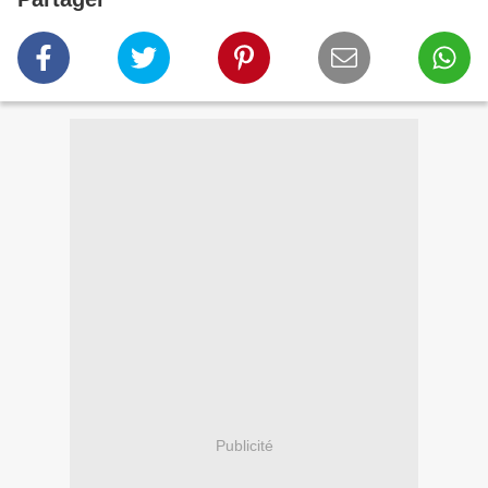
Publicité