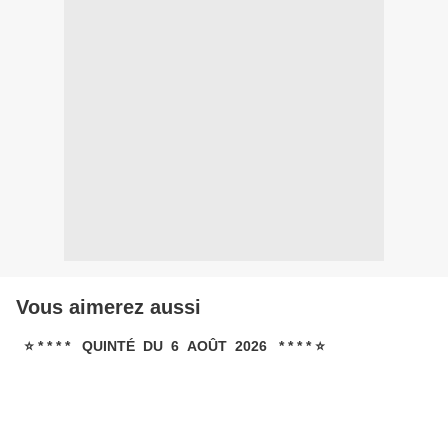
Vous aimerez aussi
⭐ * * * * QUINTÉ DU 6 AOÛT 2026 * * * * ⭐