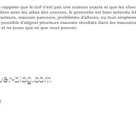
de rappeler que le turf n'est pas une science exacte et que les ch
ition avec les aléas des courses.
le pronostic est bien entendu trè
 facteurs, mauvais parcours, problèmes d'allures, ou tout simpleme
 possible d'aligner plusieurs mauvais résultats dans les mauvais
x et ne jouez que ce que vous pouvez.
ver-blog.com
e