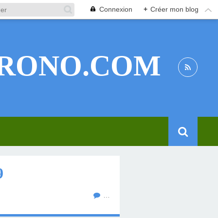
Connexion
+
Créer mon blog
RONO.COM
9
…