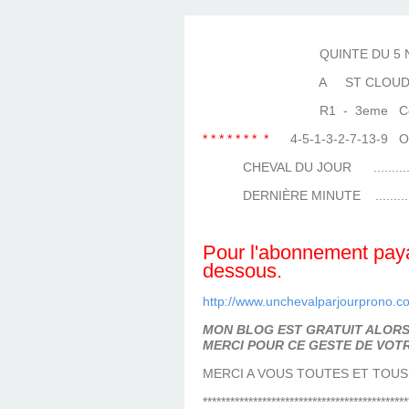
LES TEMPLES DES 
TIERCÉ, QUARTÉ ET
CHAQUE JO
HIPPIQUES
QUINTE DU 5 NOV
A ST CLOU
R1 - 3eme Course
* * * * * * * *
4-5-1-3-2-7-13-9
CHEVAL DU JOUR ...................
DERNIÈRE MINUTE ..................
Pour l'abonnement payan
dessous.
http://www.unchevalparjourprono.c
MON BLOG EST GRATUIT ALORS 
MERCI POUR CE GESTE DE VOTR
MERCI A VOUS TOUTES ET TOUS
*********************************************