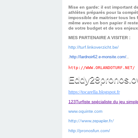
Mise en garde: il est important 
athlètes préparés pour la compét
impossible de maitriser tous les
même avec un bon papier il reste
de votre budget et de vos enjeu
MES PARTENAIRE A VISITER :
http://turf.linkoverzicht.be/
.
ht
tp://lardnoir62.e-monsite.com/
..
http://WWW.ORLANDOTURF.NET/
Eddy28pronos.o
https://tocarella.blogspot.fr
123Turfiste spécialiste du jeu simpl
www.oquinte.com
http://www.zepapier.fr/
http://pronosfun.com/