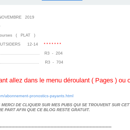
COURSES .
 QUINTÉ ?
UR.
 ?
EMBRE 2019
D
s ( PLAT )
 OUTSIDERS 12-14
* * * * * * *
......................... R3 - 204
......................... R3 - 704
t allez dans le menu déroulant ( Pages ) ou cli
om/abonnement-pronostics-payants.html
MERCI DE CLIQUER SUR MES PUBS QUI SE TROUVENT SUR CETT
E PART AFIN QUE CE BLOG RESTE GRATUIT.
*****************************************************************************