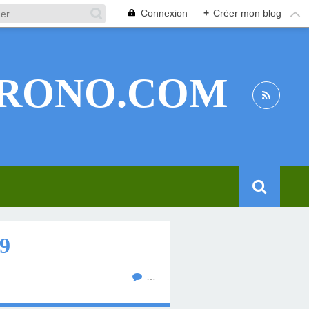
Connexion
+
Créer mon blog
RONO.COM
9
…