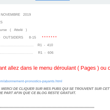
COURSES .
 QUINTÉ ?
UR.
 ?
EMBRE 2019
S
 Attelé )
-10 OUTSIDERS 8-15
* * * * * * *
......................... R1 - 410
......................... R1 - 606
t allez dans le menu déroulant ( Pages ) ou cli
om/abonnement-pronostics-payants.html
MERCI DE CLIQUER SUR MES PUBS QUI SE TROUVENT SUR CETT
E PART AFIN QUE CE BLOG RESTE GRATUIT.
*****************************************************************************