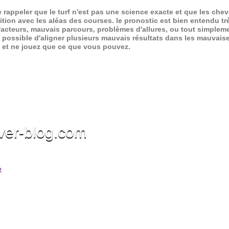
de rappeler que le turf n'est pas une science exacte et que les ch
ition avec les aléas des courses.
le pronostic est bien entendu trè
 facteurs, mauvais parcours, problèmes d'allures, ou tout simpleme
 possible d'aligner plusieurs mauvais résultats dans les mauvais
x et ne jouez que ce que vous pouvez.
ver-blog.com
e