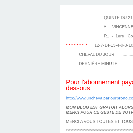
LES TEMPLES DES 
TIERCÉ, QUARTÉ ET
CHAQUE JO
HIPPIQUES
QUINTE DU 21 NOV
A VINCENNE
R1 - 1ere Course (
* * * * * * * *
12-7-14-13-4-9-3
CHEVAL DU JOUR ...................
DERNIÈRE MINUTE ..................
Pour l'abonnement payan
dessous.
http://www.unchevalparjourprono.c
MON BLOG EST GRATUIT ALORS 
MERCI POUR CE GESTE DE VOTR
MERCI A VOUS TOUTES ET TOUS
*********************************************