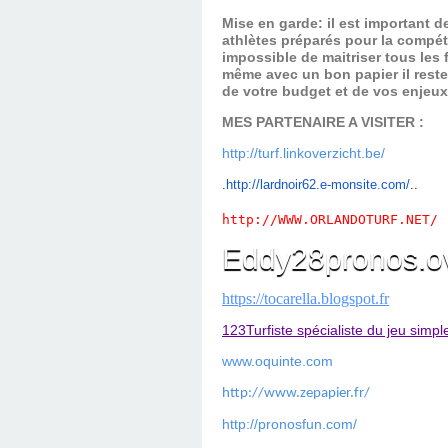
Mise en garde: il est important 
athlètes préparés pour la compét
impossible de maitriser tous les
même avec un bon papier il reste
de votre budget et de vos enjeu
MES PARTENAIRE A VISITER :
http://turf.linkoverzicht.be/
.
ht
tp://lardnoir62.e-monsite.com/
..
http://WWW.ORLANDOTURF.NET/
Eddy28pronos.o
https://tocarella.blogspot.fr
123Turfiste spécialiste du jeu simpl
www.oquinte.com
http://www.zepapier.fr/
http://pronosfun.com/