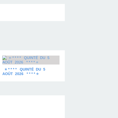
⭐ * * * * QUINTÉ DU 5
AOÛT 2026 * * * * ⭐