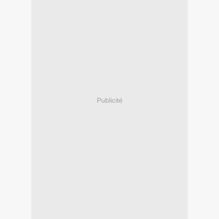
Publicité