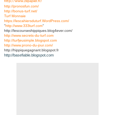
http://www.zepapier.fr/
http://pronosfun.com/
http://bonus-turf.net/
Turf Monnaie
https://lescahiersduturf.WordPress.com/
"
http://www.333turf.com
"
http://lescourseshippiques.blog4ever.com/
http://www.secrets-du-turf.com
http://turfjeusimple.blogspot.com
http://www.prono-du-jour.com/
http://hippiquegagnant.blogspot.fr
http://basefiable.blogspot.com