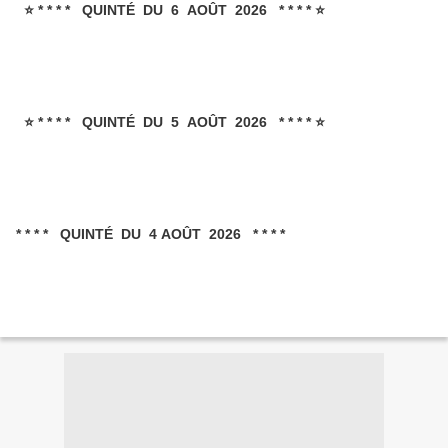
⭐ * * * * QUINTÉ DU 6 AOÛT 2026 * * * * ⭐
⭐ * * * * QUINTÉ DU 5 AOÛT 2026 * * * * ⭐
* * * * QUINTÉ DU 4 AOÛT 2026 * * * *