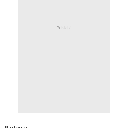
Publicité
Partager