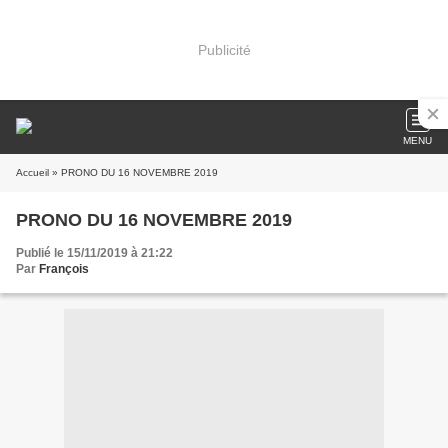
Publicité
MENU
Accueil
» PRONO DU 16 NOVEMBRE 2019
PRONO DU 16 NOVEMBRE 2019
Publié le 15/11/2019 à 21:22
Par
François