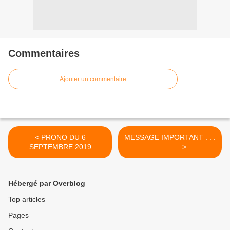
Commentaires
Ajouter un commentaire
< PRONO DU 6
MESSAGE IMPORTANT . . .
SEPTEMBRE 2019
. . . . . . . >
Hébergé par Overblog
Top articles
Pages