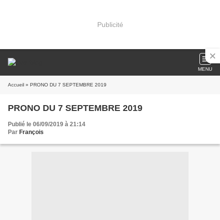
Publicité
MENU
Accueil
» PRONO DU 7 SEPTEMBRE 2019
PRONO DU 7 SEPTEMBRE 2019
Publié le 06/09/2019 à 21:14
Par
François