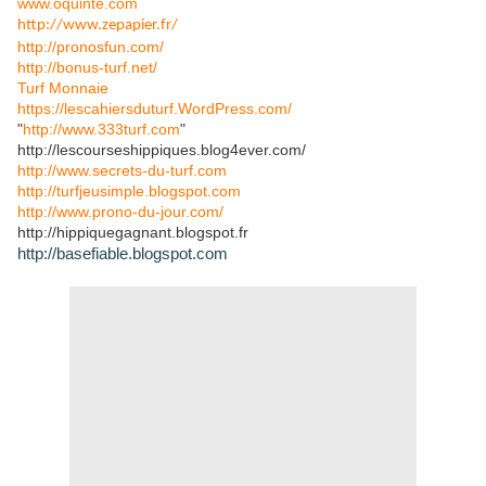
www.oquinte.com
http://www.zepapier.fr/
http://pronosfun.com/
http://bonus-turf.net/
Turf Monnaie
https://lescahiersduturf.WordPress.com/
"
http://www.333turf.com
"
http://lescourseshippiques.blog4ever.com/
http://www.secrets-du-turf.com
http://turfjeusimple.blogspot.com
http://www.prono-du-jour.com/
http://hippiquegagnant.blogspot.fr
http://basefiable.blogspot.com