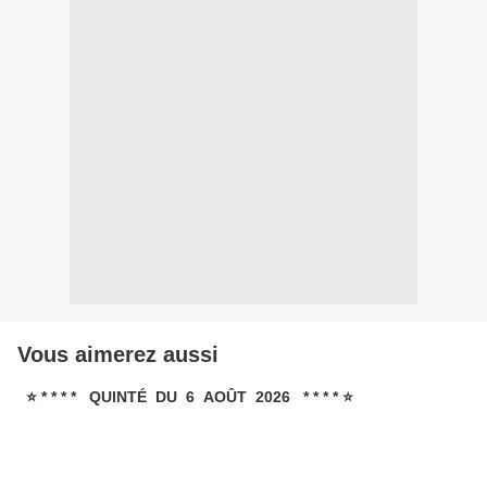
Vous aimerez aussi
⭐ * * * * QUINTÉ DU 6 AOÛT 2026 * * * * ⭐