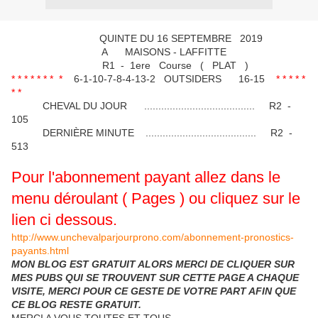
QUINTE DU 16 SEPTEMBRE 2019
A MAISONS - LAFFITTE
R1 - 1ere Course ( PLAT )
* * * * * * * *
6-1-10-7-8-4-13-2 OUTSIDERS 16-15
* * * * *
* *
CHEVAL DU JOUR ....................................... R2 -
105
DERNIÈRE MINUTE ....................................... R2 -
513
Pour l'abonnement payant allez dans le
menu déroulant ( Pages ) ou cliquez sur le
lien ci dessous.
http://www.unchevalparjourprono.com/abonnement-pronostics-
payants.html
MON BLOG EST GRATUIT ALORS MERCI DE CLIQUER SUR
MES PUBS QUI SE TROUVENT SUR CETTE PAGE A CHAQUE
VISITE, MERCI POUR CE GESTE DE VOTRE PART AFIN QUE
CE BLOG RESTE GRATUIT.