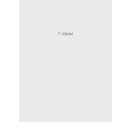
Publicité