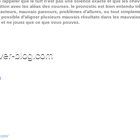
de rappeler que le turf n'est pas une science exacte et que les ch
ition avec les aléas des courses.
le pronostic est bien entendu trè
 facteurs, mauvais parcours, problèmes d'allures, ou tout simpleme
 possible d'aligner plusieurs mauvais résultats dans les mauvais
x et ne jouez que ce que vous pouvez.
ver-blog.com
e
.com/