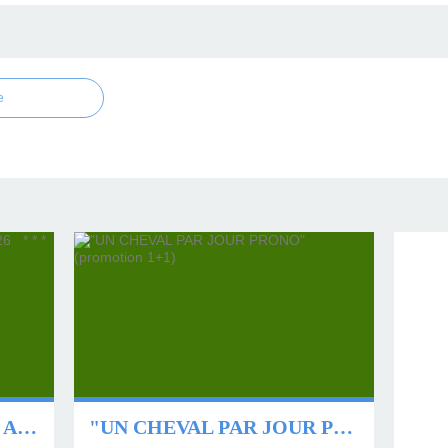
e
⭐ * * * * QUINTÉ DU 9 AOÛT 2026 * * * * ⭐
"UN CHEVAL PAR JOUR PRONO" (PROMOTION 1+1)