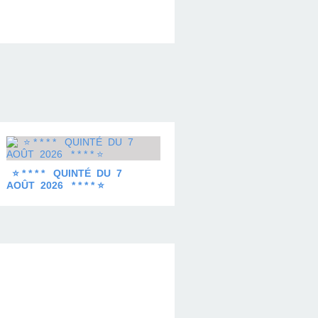
⭐ * * * * QUINTÉ DU 7
AOÛT 2026 * * * * ⭐