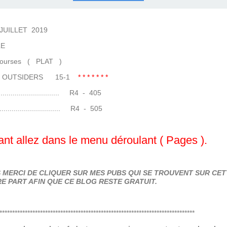
COURSES .
 QUINTÉ ?
UR.
 ?
LET 2019
E
s ( PLAT )
-4 OUTSIDERS 15-1
* * * * * * *
..................... R4 - 405
...................... R4 - 505
nt allez dans le menu déroulant ( Pages ).
MERCI DE CLIQUER SUR MES PUBS QUI SE TROUVENT SUR CETT
E PART AFIN QUE CE BLOG RESTE GRATUIT.
*****************************************************************************