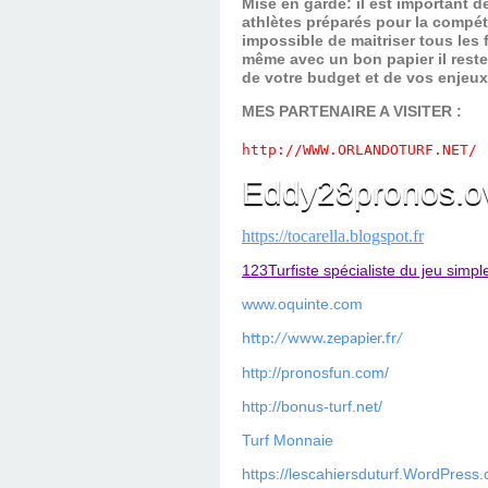
Mise en garde: il est important 
athlètes préparés pour la compét
impossible de maitriser tous les
même avec un bon papier il reste
de votre budget et de vos enjeu
MES PARTENAIRE A VISITER :
http://WWW.ORLANDOTURF.NET/
Eddy28pronos.o
https://tocarella.blogspot.fr
123Turfiste spécialiste du jeu simpl
www.oquinte.com
http://www.zepapier.fr/
http://pronosfun.com/
http://bonus-turf.net/
Turf Monnaie
https://lescahiersduturf.WordPress