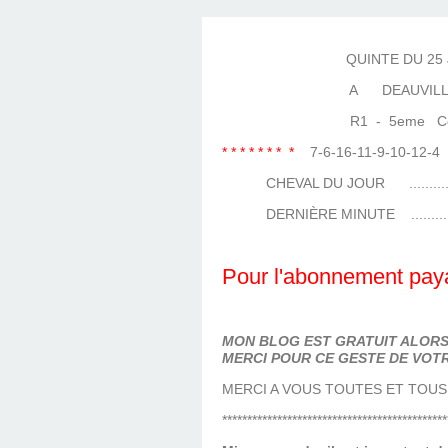
LES TEMPLES DES 
TIERCÉ, QUARTÉ ET
CHAQUE JO
HIPPIQUES
QUINTE DU 25 JUIL
A DEAUVILL
R1 - 5eme Course
* * * * * * * *
7-6-16-11-9-10-12
CHEVAL DU JOUR ..................
DERNIÈRE MINUTE .................
Pour l'abonnement paya
MON BLOG EST GRATUIT ALORS 
MERCI POUR CE GESTE DE VOTR
MERCI A VOUS TOUTES ET TOUS
*********************************************