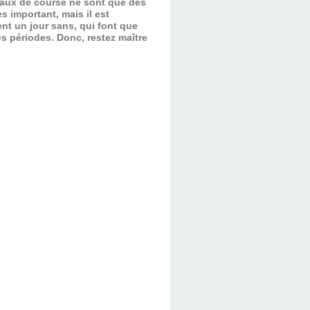
evaux de course ne sont que des
s important, mais il est
nt un jour sans, qui font que
es périodes.
Donc, restez maître