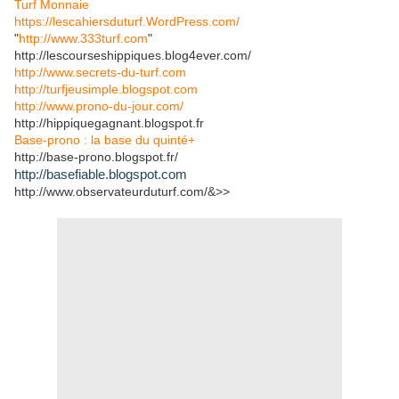
Turf Monnaie
https://lescahiersduturf.WordPress.com/
"
http://www.333turf.com
"
http://lescourseshippiques.blog4ever.com/
http://www.secrets-du-turf.com
http://turfjeusimple.blogspot.com
http://www.prono-du-jour.com/
http://hippiquegagnant.blogspot.fr
Base-prono : la base du quinté+
http://base-prono.blogspot.fr/
http://basefiable.blogspot.com
http://www.observateurduturf.com/&>>