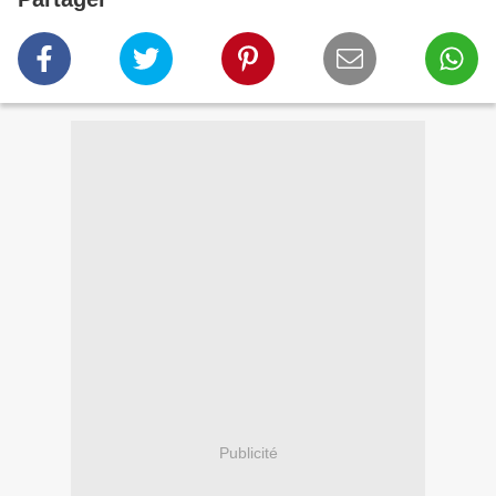
Publicité