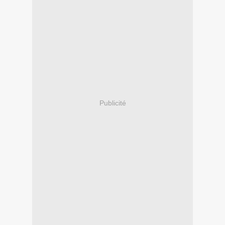
Publicité