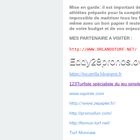
Mise en garde: il est important 
athlètes préparés pour la compét
impossible de maitriser tous les
même avec un bon papier il reste
de votre budget et de vos enjeu
MES PARTENAIRE A VISITER :
http://WWW.ORLANDOTURF.NET/
Eddy28pronos.o
https://tocarella.blogspot.fr
123Turfiste spécialiste du jeu simpl
www.oquinte.com
http://www.zepapier.fr/
http://pronosfun.com/
http://bonus-turf.net/
Turf Monnaie