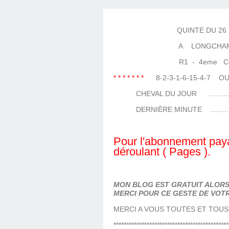
LES TEMPLES DES 
TIERCÉ, QUARTÉ ET
CHAQUE JO
HIPPIQUES
QUINTE DU 26 MA
A LONGCHAM
R1 - 4eme Courses
* * * * * * *
8-2-3-1-6-15-4-7
CHEVAL DU JOUR ..................
DERNIÈRE MINUTE .................
Pour l'abonnement paya
déroulant ( Pages ).
MON BLOG EST GRATUIT ALORS 
MERCI POUR CE GESTE DE VOTR
MERCI A VOUS TOUTES ET TOUS
*********************************************