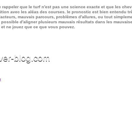
de rappeler que le turf n'est pas une science exacte et que les ch
ition avec les aléas des courses.
le pronostic est bien entendu trè
 facteurs, mauvais parcours, problèmes d'allures, ou tout simpleme
 possible d'aligner plusieurs mauvais résultats dans les mauvais
x et ne jouez que ce que vous pouvez.
ver-blog.com
e