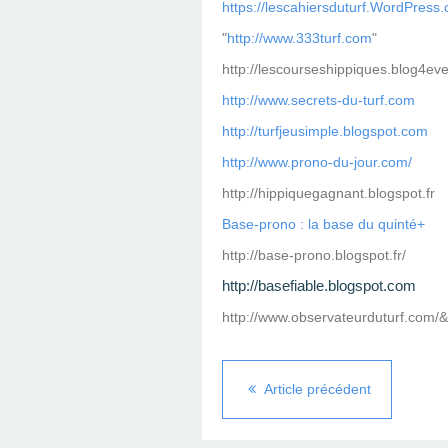
https://lescahiersduturf.WordPress
"
http://www.333turf.com
"
http://lescourseshippiques.blog4ev
http://www.secrets-du-turf.com
http://turfjeusimple.blogspot.com
http://www.prono-du-jour.com/
http://hippiquegagnant.blogspot.fr
Base-prono : la base du quinté+
http://base-prono.blogspot.fr/
http://basefiable.blogspot.com
http://www.observateurduturf.com/
Article précédent