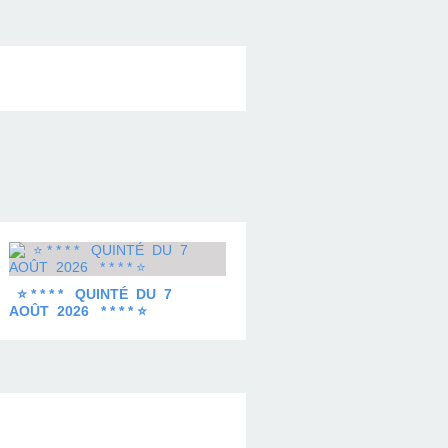
⭐ * * * * QUINTÉ DU 7
AOÛT 2026 * * * * ⭐