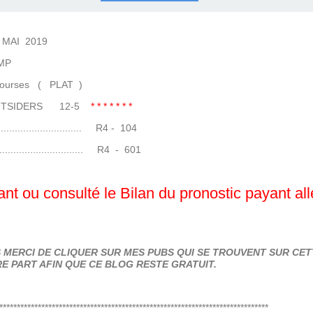
COURSES .
 QUINTÉ ?
UR.
 ?
I 2019
P
 ( PLAT )
 OUTSIDERS 12-5
* * * * * * *
..................... R4 - 104
...................... R4 - 601
nt ou consulté le Bilan du pronostic payant al
MERCI DE CLIQUER SUR MES PUBS QUI SE TROUVENT SUR CETT
E PART AFIN QUE CE BLOG RESTE GRATUIT.
*****************************************************************************