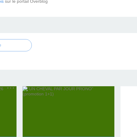
is
sur le portail Overblog
e