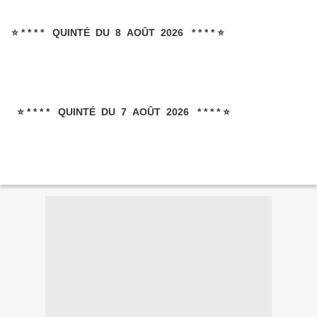
⭐ * * * * QUINTÉ DU 8 AOÛT 2026 * * * * ⭐
⭐ * * * * QUINTÉ DU 7 AOÛT 2026 * * * * ⭐