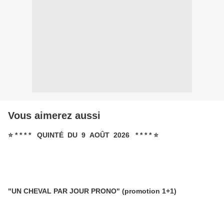
Vous aimerez aussi
⭐ * * * * QUINTÉ DU 9 AOÛT 2026 * * * * ⭐
"UN CHEVAL PAR JOUR PRONO" (promotion 1+1)