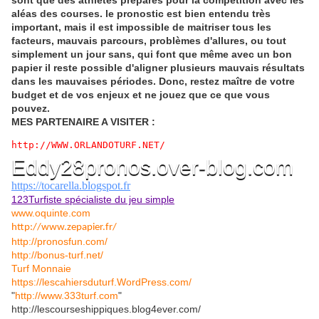
sont que des athlètes préparés pour la compétition avec les
aléas des courses.
le pronostic est bien entendu très
important, mais il est impossible de maitriser tous les
facteurs, mauvais parcours, problèmes d'allures, ou tout
simplement un jour sans, qui font que même avec un bon
papier il reste possible d'aligner plusieurs mauvais résultats
dans les mauvaises périodes.
Donc, restez maître de votre
budget et de vos enjeux et ne jouez que ce que vous
pouvez.
MES PARTENAIRE A VISITER :
http://WWW.ORLANDOTURF.NET/
Eddy28pronos.over-blog.com
https://tocarella.blogspot.fr
123Turfiste spécialiste du jeu simple
www.oquinte.com
http://www.zepapier.fr/
http://pronosfun.com/
http://bonus-turf.net/
Turf Monnaie
https://lescahiersduturf.WordPress.com/
"
http://www.333turf.com
"
http://lescourseshippiques.blog4ever.com/