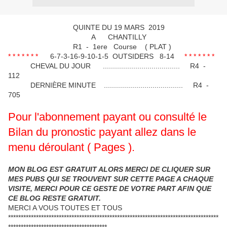
QUINTE DU 19 MARS 2019
A CHANTILLY
R1 - 1ere Course ( PLAT )
* * * * * * *
6-7-3-16-9-10-1-5 OUTSIDERS 8-14
* * * * * * *
CHEVAL DU JOUR ...................................... R4 -
112
DERNIÈRE MINUTE ....................................... R4 -
705
Pour l'abonnement payant ou consulté le
Bilan du pronostic payant allez dans le
menu déroulant ( Pages ).
MON BLOG EST GRATUIT ALORS MERCI DE CLIQUER SUR
MES PUBS QUI SE TROUVENT SUR CETTE PAGE A CHAQUE
VISITE, MERCI POUR CE GESTE DE VOTRE PART AFIN QUE
CE BLOG RESTE GRATUIT.
MERCI A VOUS TOUTES ET TOUS
***********************************************************************************