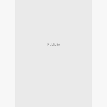
Publicité