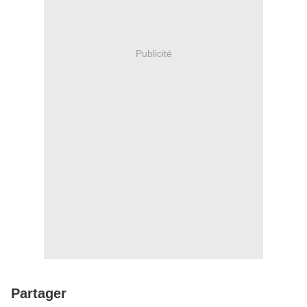
Publicité
Partager