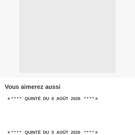
Vous aimerez aussi
⭐ * * * * QUINTÉ DU 6 AOÛT 2026 * * * * ⭐
⭐ * * * * QUINTÉ DU 5 AOÛT 2026 * * * * ⭐