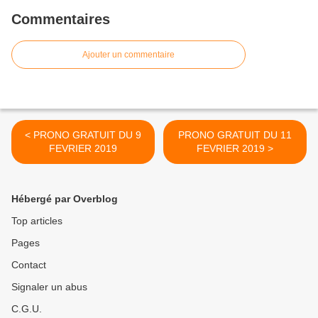
Commentaires
Ajouter un commentaire
< PRONO GRATUIT DU 9
PRONO GRATUIT DU 11
FEVRIER 2019
FEVRIER 2019 >
Hébergé par Overblog
Top articles
Pages
Contact
Signaler un abus
C.G.U.