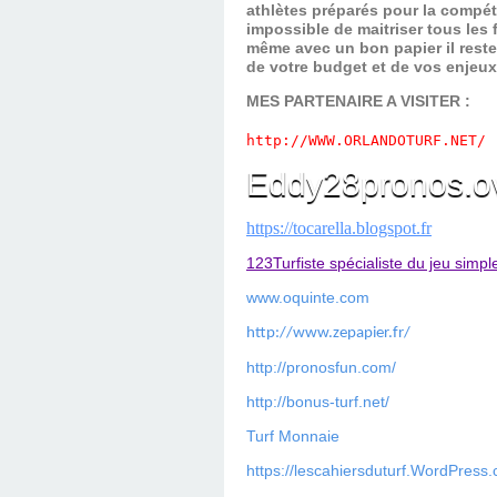
athlètes préparés pour la compét
impossible de maitriser tous les
même avec un bon papier il reste
de votre budget et de vos enjeu
MES PARTENAIRE A VISITER :
http://WWW.ORLANDOTURF.NET/
Eddy28pronos.o
https://tocarella.blogspot.fr
123Turfiste spécialiste du jeu simpl
www.oquinte.com
http://www.zepapier.fr/
http://pronosfun.com/
http://bonus-turf.net/
Turf Monnaie
https://lescahiersduturf.WordPress