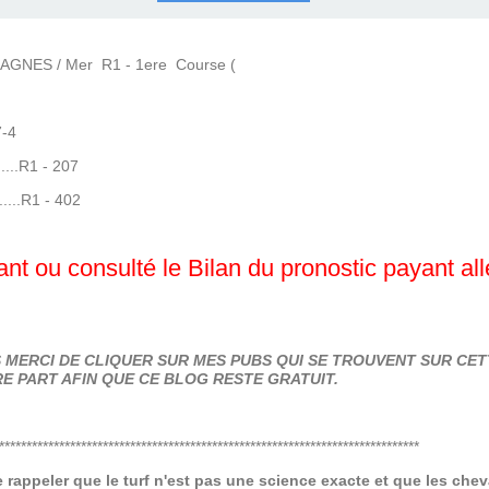
COURSES .
 QUINTÉ ?
UR.
 ?
GNES / Mer R1 - 1ere Course (
-4
.....R1 - 207
.....R1 - 402
nt ou consulté le Bilan du pronostic payant al
MERCI DE CLIQUER SUR MES PUBS QUI SE TROUVENT SUR CETT
E PART AFIN QUE CE BLOG RESTE GRATUIT.
*****************************************************************************
de rappeler que le turf n'est pas une science exacte et que les ch