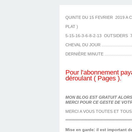
LES TEMPLES DES 
TIERCÉ, QUARTÉ ET
CHAQUE JO
HIPPIQUES
QUINTE DU 15 FEVRIER 2019 A CA
PLAT )
5-15-16-3-6-8-2-13 OUTSIDERS 7
CHEVAL DU JOUR .........................
DERNIÈRE MINUTE .......................
Pour l'abonnement paya
déroulant ( Pages ).
MON BLOG EST GRATUIT ALORS 
MERCI POUR CE GESTE DE VOTR
MERCI A VOUS TOUTES ET TOUS
*********************************************
Mise en garde: il est important 