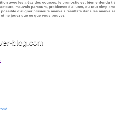
ition avec les aléas des courses.
le pronostic est bien entendu trè
 facteurs, mauvais parcours, problèmes d'allures, ou tout simpleme
 possible d'aligner plusieurs mauvais résultats dans les mauvais
x et ne jouez que ce que vous pouvez.
ver-blog.com
e
.com/