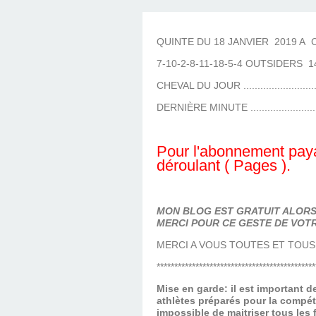
LES TEMPLES DES 
TIERCÉ, QUARTÉ ET
CHAQUE JO
HIPPIQUES
QUINTE DU 18 JANVIER 2019 A C
7-10-2-8-11-18-5-4 OUTSIDERS 1
CHEVAL DU JOUR .........................
DERNIÈRE MINUTE .......................
Pour l'abonnement paya
déroulant ( Pages ).
MON BLOG EST GRATUIT ALORS 
MERCI POUR CE GESTE DE VOTR
MERCI A VOUS TOUTES ET TOUS
*********************************************
Mise en garde: il est important 
athlètes préparés pour la compét
impossible de maitriser tous les