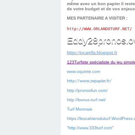
même avec un bon papier il reste
de votre budget et de vos enjeu
MES PARTENAIRE A VISITER :
http://WWW.ORLANDOTURF.NET/
Eddy28pronos.o
https://tocarella.blogspot.fr
123Turfiste spécialiste du jeu simpl
www.oquinte.com
http://www.zepapier.fr/
http://pronosfun.com/
http://bonus-turf.net/
Turf Monnaie
https://lescahiersduturf.WordPress
"
http://www.333turf.com
"