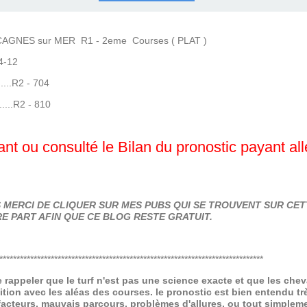
COURSES .
 QUINTÉ ?
UR.
 ?
AGNES sur MER R1 - 2eme Courses ( PLAT )
4-12
.....R2 - 704
.....R2 - 810
nt ou consulté le Bilan du pronostic payant al
MERCI DE CLIQUER SUR MES PUBS QUI SE TROUVENT SUR CETT
E PART AFIN QUE CE BLOG RESTE GRATUIT.
*****************************************************************************
de rappeler que le turf n'est pas une science exacte et que les ch
ition avec les aléas des courses.
le pronostic est bien entendu trè
 facteurs, mauvais parcours, problèmes d'allures, ou tout simpleme