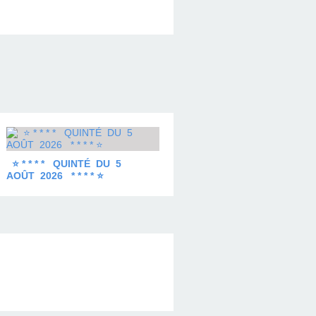
⭐ * * * * QUINTÉ DU 5
AOÛT 2026 * * * * ⭐