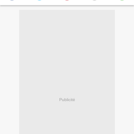
Publicité