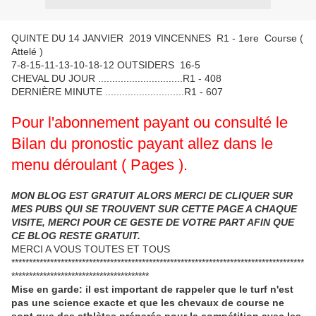
QUINTE DU 14 JANVIER 2019 VINCENNES R1 - 1ere Course (
Attelé )
7-8-15-11-13-10-18-12 OUTSIDERS 16-5
CHEVAL DU JOUR ..............................R1 - 408
DERNIÈRE MINUTE ............................R1 - 607
Pour l'abonnement payant ou consulté le
Bilan du pronostic payant allez dans le
menu déroulant ( Pages ).
MON BLOG EST GRATUIT ALORS MERCI DE CLIQUER SUR
MES PUBS QUI SE TROUVENT SUR CETTE PAGE A CHAQUE
VISITE, MERCI POUR CE GESTE DE VOTRE PART AFIN QUE
CE BLOG RESTE GRATUIT.
MERCI A VOUS TOUTES ET TOUS
***********************************************************************************
***************************************
Mise en garde: il est important de rappeler que le turf n'est
pas une science exacte et que les chevaux de course ne