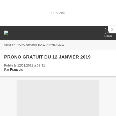
Publicité
MENU
Accueil
» PRONO GRATUIT DU 12 JANVIER 2019
PRONO GRATUIT DU 12 JANVIER 2019
Publié le 12/01/2019 à 09:31
Par
François