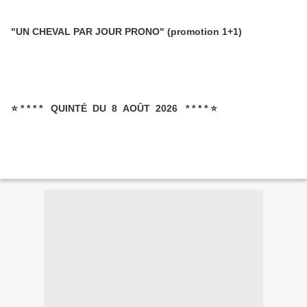
"UN CHEVAL PAR JOUR PRONO" (promotion 1+1)
⭐ * * * * QUINTÉ DU 8 AOÛT 2026 * * * * ⭐