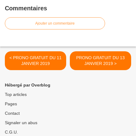
Commentaires
Ajouter un commentaire
< PRONO GRATUIT DU 11
PRONO GRATUIT DU 13
JANVIER 2019
JANVIER 2019 >
Hébergé par Overblog
Top articles
Pages
Contact
Signaler un abus
C.G.U.