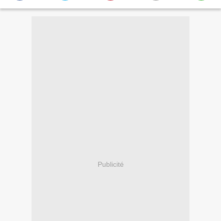
Publicité