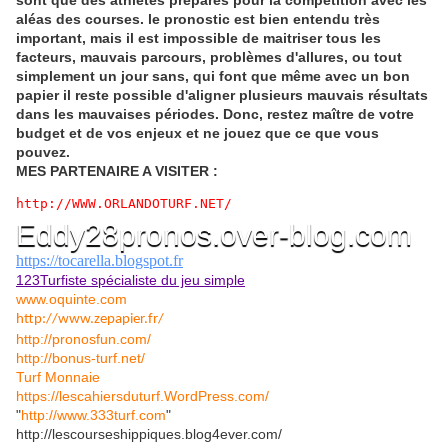
sont que des athlètes préparés pour la compétition avec les
aléas des courses.
le pronostic est bien entendu très
important, mais il est impossible de maitriser tous les
facteurs, mauvais parcours, problèmes d'allures, ou tout
simplement un jour sans, qui font que même avec un bon
papier il reste possible d'aligner plusieurs mauvais résultats
dans les mauvaises périodes.
Donc, restez maître de votre
budget et de vos enjeux et ne jouez que ce que vous
pouvez.
MES PARTENAIRE A VISITER :
http://WWW.ORLANDOTURF.NET/
Eddy28pronos.over-blog.com
https://tocarella.blogspot.fr
123Turfiste spécialiste du jeu simple
www.oquinte.com
http://www.zepapier.fr/
http://pronosfun.com/
http://bonus-turf.net/
Turf Monnaie
https://lescahiersduturf.WordPress.com/
"
http://www.333turf.com
"
http://lescourseshippiques.blog4ever.com/