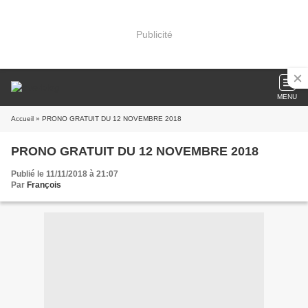
Publicité
MENU
Accueil
» PRONO GRATUIT DU 12 NOVEMBRE 2018
PRONO GRATUIT DU 12 NOVEMBRE 2018
Publié le 11/11/2018 à 21:07
Par
François