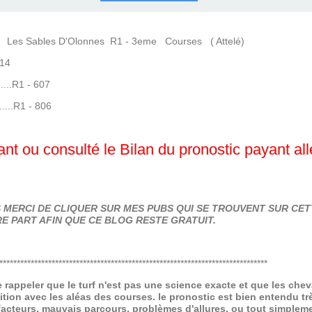
COURSES .
 QUINTÉ ?
UR.
 ?
es Sables D'Olonnes R1 - 3eme Courses ( Attelé)
-14
.....R1 - 607
.....R1 - 806
nt ou consulté le Bilan du pronostic payant al
MERCI DE CLIQUER SUR MES PUBS QUI SE TROUVENT SUR CETT
E PART AFIN QUE CE BLOG RESTE GRATUIT.
*****************************************************************************
de rappeler que le turf n'est pas une science exacte et que les ch
ition avec les aléas des courses.
le pronostic est bien entendu trè
 facteurs, mauvais parcours, problèmes d'allures, ou tout simpleme