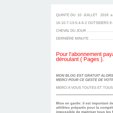
LES TEMPLES DES 
TIERCÉ, QUARTÉ ET
CHAQUE JO
HIPPIQUES
QUINTE DU 10 JUILLET 2018 a L
16-10-7-13-5-4-6-2 OUTSIDERS 9
CHEVAL DU JOUR .........................
DERNIÈRE MINUTE .......................
Pour l'abonnement paya
déroulant ( Pages ).
MON BLOG EST GRATUIT ALORS 
MERCI POUR CE GESTE DE VOTR
MERCI A VOUS TOUTES ET TOUS
*********************************************
Mise en garde: il est important 
athlètes préparés pour la compét
impossible de maitriser tous les