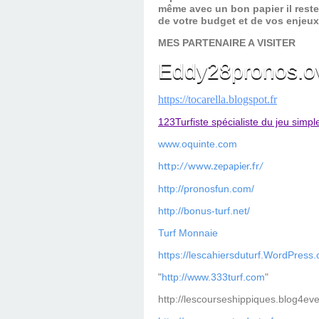
même avec un bon papier il reste
de votre budget et de vos enjeu
MES PARTENAIRE A VISITER
Eddy28pronos.o
https://tocarella.blogspot.fr
123Turfiste spécialiste du jeu simpl
www.oquinte.com
http://www.zepapier.fr/
http://pronosfun.com/
http://bonus-turf.net/
Turf Monnaie
https://lescahiersduturf.WordPress
"
http://www.333turf.com
"
http://lescourseshippiques.blog4ev