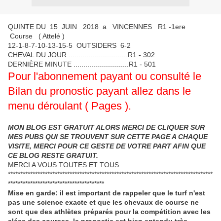
QUINTE DU 15 JUIN 2018 a VINCENNES R1 -1ere
Course ( Attelé )
12-1-8-7-10-13-15-5 OUTSIDERS 6-2
CHEVAL DU JOUR ..............................R1 - 302
DERNIÈRE MINUTE ............................R1 - 501
Pour l'abonnement payant ou consulté le
Bilan du pronostic payant allez dans le
menu déroulant ( Pages ).
MON BLOG EST GRATUIT ALORS MERCI DE CLIQUER SUR
MES PUBS QUI SE TROUVENT SUR CETTE PAGE A CHAQUE
VISITE, MERCI POUR CE GESTE DE VOTRE PART AFIN QUE
CE BLOG RESTE GRATUIT.
MERCI A VOUS TOUTES ET TOUS
***********************************************************************************
***************************************
Mise en garde: il est important de rappeler que le turf n'est
pas une science exacte et que les chevaux de course ne
sont que des athlètes préparés pour la compétition avec les