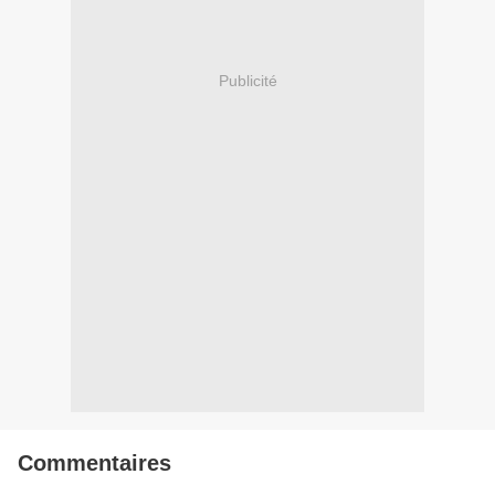
Publicité
Commentaires