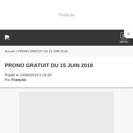
Publicité
MENU
Accueil
» PRONO GRATUIT DU 15 JUIN 2018
PRONO GRATUIT DU 15 JUIN 2018
Publié le 14/06/2018 à 19:50
Par
François