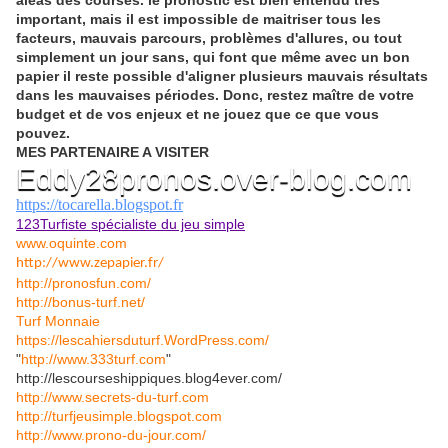
aléas des courses.
le pronostic est bien entendu très
important, mais il est impossible de maitriser tous les
facteurs, mauvais parcours, problèmes d'allures, ou tout
simplement un jour sans, qui font que même avec un bon
papier il reste possible d'aligner plusieurs mauvais résultats
dans les mauvaises périodes.
Donc, restez maître de votre
budget et de vos enjeux et ne jouez que ce que vous
pouvez.
MES PARTENAIRE A VISITER
Eddy28pronos.over-blog.com
https://tocarella.blogspot.fr
123Turfiste spécialiste du jeu simple
www.oquinte.com
http://www.zepapier.fr/
http://pronosfun.com/
http://bonus-turf.net/
Turf Monnaie
https://lescahiersduturf.WordPress.com/
"
http://www.333turf.com
"
http://lescourseshippiques.blog4ever.com/
http://www.secrets-du-turf.com
http://turfjeusimple.blogspot.com
http://www.prono-du-jour.com/