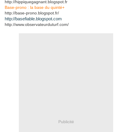
http://hippiquegagnant.blogspot.fr
Base-prono : la base du quinté+
http://base-prono.blogspot.fr/
http://basefiable.blogspot.com
http://www.observateurduturf.com/
Publicité