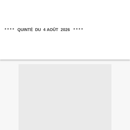
* * * * QUINTÉ DU 4 AOÛT 2026 * * * *