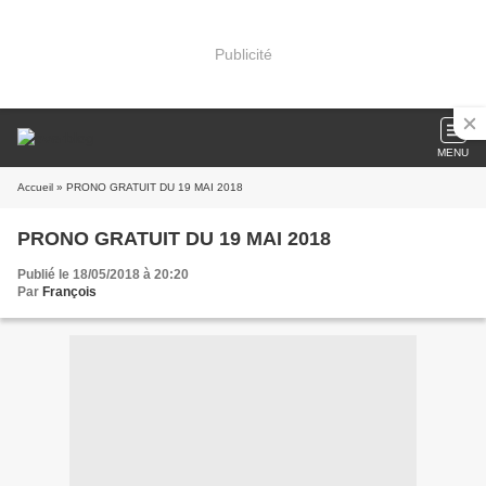
Publicité
MENU
Accueil
» PRONO GRATUIT DU 19 MAI 2018
PRONO GRATUIT DU 19 MAI 2018
Publié le 18/05/2018 à 20:20
Par
François