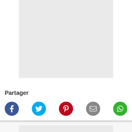
Partager