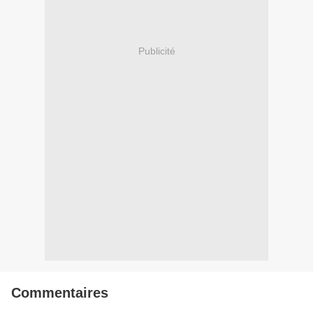
Publicité
Commentaires