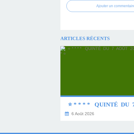
Ajouter un commentair
ARTICLES RÉCENTS
6 Août 2026