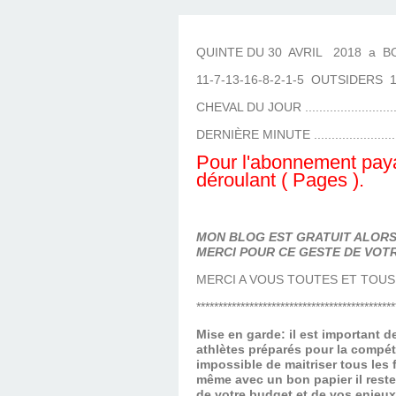
LES TEMPLES DES 
TIERCÉ, QUARTÉ ET
CHAQUE JO
HIPPIQUES
QUINTE DU 30 AVRIL 2018 a BO
11-7-13-16-8-2-1-5 OUTSIDERS 1
CHEVAL DU JOUR .........................
DERNIÈRE MINUTE .......................
Pour l'abonnement paya
déroulant ( Pages ).
MON BLOG EST GRATUIT ALORS 
MERCI POUR CE GESTE DE VOTR
MERCI A VOUS TOUTES ET TOUS
*********************************************
Mise en garde: il est important 
athlètes préparés pour la compét
impossible de maitriser tous les
même avec un bon papier il reste
de votre budget et de vos enjeu