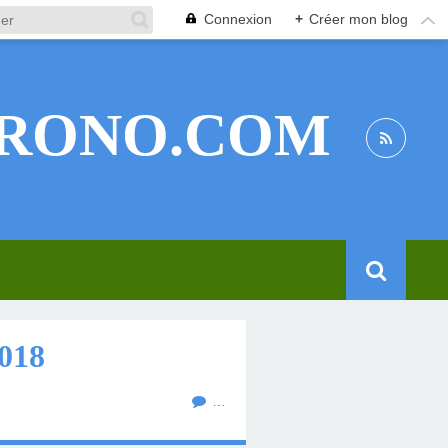
Connexion
+
Créer mon blog
RONO.COM
018
…