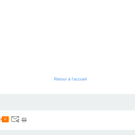
Retour à l'accueil
0