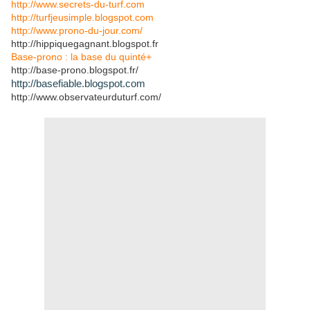
http://www.secrets-du-turf.com
http://turfjeusimple.blogspot.com
http://www.prono-du-jour.com/
http://hippiquegagnant.blogspot.fr
Base-prono : la base du quinté+
http://base-prono.blogspot.fr/
http://basefiable.blogspot.com
http://www.observateurduturf.com/