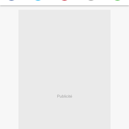
Publicité