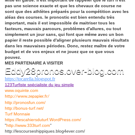
Mise en garde: il est important de rappeler que le turf n'est
pas une science exacte et que les chevaux de course ne
sont que des athlètes préparés pour la compétition avec les
aléas des courses.
le pronostic est bien entendu très
important, mais il est impossible de maitriser tous les
facteurs, mauvais parcours, problèmes d'allures, ou tout
simplement un jour sans, qui font que même avec un bon
papier il reste possible d'aligner plusieurs mauvais résultats
dans les mauvaises périodes.
Donc, restez maître de votre
budget et de vos enjeux et ne jouez que ce que vous
pouvez.
MES PARTENAIRE A VISITER
Eddy28pronos.over-blog.com
https://tocarella.blogspot.fr
123Turfiste spécialiste du jeu simple
www.oquinte.com
http://www.zepapier.fr/
http://pronosfun.com/
http://bonus-turf.net/
Turf Monnaie
https://lescahiersduturf.WordPress.com/
"
http://www.333turf.com
"
http://lescourseshippiques.blog4ever.com/