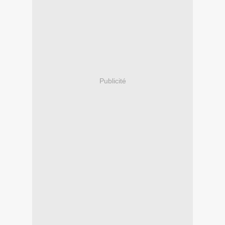
Publicité