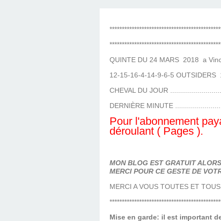
LES TEMPLES DES 
TIERCÉ, QUARTÉ ET
CHAQUE JO
HIPPIQUES
*********************************************
*********************************************
QUINTE DU 24 MARS 2018 a Vince
12-15-16-4-14-9-6-5 OUTSIDERS 
CHEVAL DU JOUR .........................
DERNIÈRE MINUTE .......................
Pour l'abonnement paya
déroulant ( Pages ).
MON BLOG EST GRATUIT ALORS 
MERCI POUR CE GESTE DE VOTR
MERCI A VOUS TOUTES ET TOUS
*********************************************
Mise en garde: il est important 