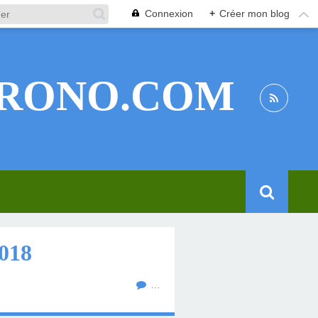
Connexion
+
Créer mon blog
RONO.COM
018
…