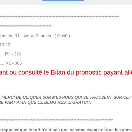
COURSES .
 QUINTÉ ?
UR.
 ?
*********************************************************************************
***********************************
nnes R1 - 4eme Courses ( Attelé )
10-13
.....R1 - 210
.....R1 - 305
nt ou consulté le Bilan du pronostic payant al
MERCI DE CLIQUER SUR MES PUBS QUI SE TROUVENT SUR CETT
E PART AFIN QUE CE BLOG RESTE GRATUIT.
*****************************************************************************
de rappeler que le turf n'est pas une science exacte et que les ch