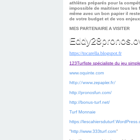
athlètes préparés pour la compét
impossible de maitriser tous les
même avec un bon papier il reste
de votre budget et de vos enjeu
MES PARTENAIRE A VISITER
Eddy28pronos.o
https://tocarella.blogspot.fr
123Turfiste spécialiste du jeu simpl
www.oquinte.com
http://www.zepapier.fr/
http://pronosfun.com/
http://bonus-turf.net/
Turf Monnaie
https://lescahiersduturf.WordPress
"
http://www.333turf.com
"