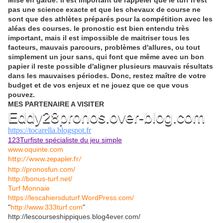
Mise en garde: il est important de rappeler que le turf n'est
pas une science exacte et que les chevaux de course ne
sont que des athlètes préparés pour la compétition avec les
aléas des courses.
le pronostic est bien entendu très
important, mais il est impossible de maitriser tous les
facteurs, mauvais parcours, problèmes d'allures, ou tout
simplement un jour sans, qui font que même avec un bon
papier il reste possible d'aligner plusieurs mauvais résultats
dans les mauvaises périodes.
Donc, restez maître de votre
budget et de vos enjeux et ne jouez que ce que vous
pouvez.
MES PARTENAIRE A VISITER
Eddy28pronos.over-blog.com
https://tocarella.blogspot.fr
123Turfiste spécialiste du jeu simple
www.oquinte.com
http://www.zepapier.fr/
http://pronosfun.com/
http://bonus-turf.net/
Turf Monnaie
https://lescahiersduturf.WordPress.com/
"
http://www.333turf.com
"
http://lescourseshippiques.blog4ever.com/