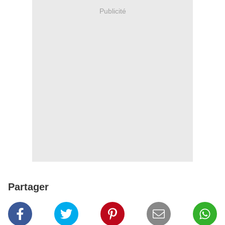
Publicité
Partager