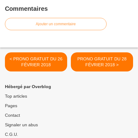
Commentaires
Ajouter un commentaire
< PRONO GRATUIT DU 26
PRONO GRATUIT DU 28
FÉVRIER 2018
FÉVRIER 2018 >
Hébergé par Overblog
Top articles
Pages
Contact
Signaler un abus
C.G.U.