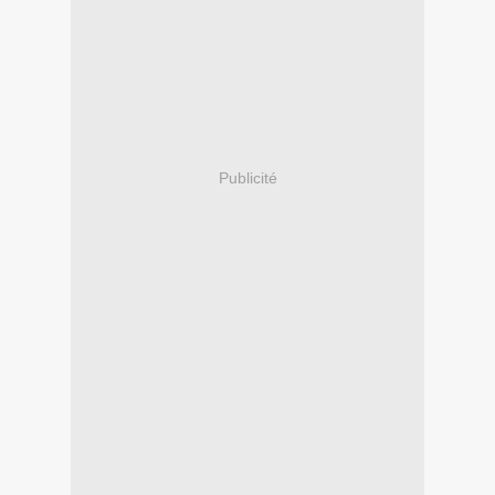
Publicité