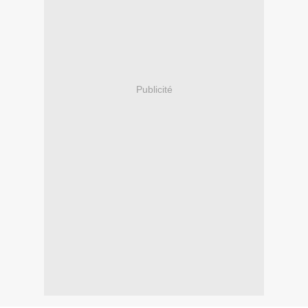
Publicité