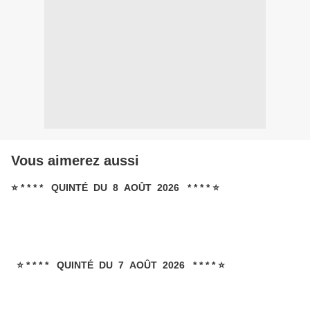
Vous aimerez aussi
⭐ * * * * QUINTÉ DU 8 AOÛT 2026 * * * * ⭐
⭐ * * * * QUINTÉ DU 7 AOÛT 2026 * * * * ⭐