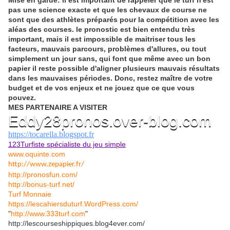
Mise en garde: il est important de rappeler que le turf n'est
pas une science exacte et que les chevaux de course ne
sont que des athlètes préparés pour la compétition avec les
aléas des courses.
le pronostic est bien entendu très
important, mais il est impossible de maitriser tous les
facteurs, mauvais parcours, problèmes d'allures, ou tout
simplement un jour sans, qui font que même avec un bon
papier il reste possible d'aligner plusieurs mauvais résultats
dans les mauvaises périodes.
Donc, restez maître de votre
budget et de vos enjeux et ne jouez que ce que vous
pouvez.
MES PARTENAIRE A VISITER
Eddy28pronos.over-blog.com
https://tocarella.blogspot.fr
123Turfiste spécialiste du jeu simple
www.oquinte.com
http://www.zepapier.fr/
http://pronosfun.com/
http://bonus-turf.net/
Turf Monnaie
https://lescahiersduturf.WordPress.com/
"
http://www.333turf.com
"
http://lescourseshippiques.blog4ever.com/