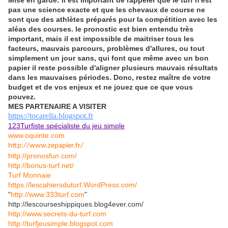
Mise en garde: il est important de rappeler que le turf n'est
pas une science exacte et que les chevaux de course ne
sont que des athlètes préparés pour la compétition avec les
aléas des courses.
le pronostic est bien entendu très
important, mais il est impossible de maitriser tous les
facteurs, mauvais parcours, problèmes d'allures, ou tout
simplement un jour sans, qui font que même avec un bon
papier il reste possible d'aligner plusieurs mauvais résultats
dans les mauvaises périodes.
Donc, restez maître de votre
budget et de vos enjeux et ne jouez que ce que vous
pouvez.
MES PARTENAIRE A VISITER
https://tocarella.blogspot.fr
123Turfiste spécialiste du jeu simple
www.oquinte.com
http://www.zepapier.fr/
http://pronosfun.com/
http://bonus-turf.net/
Turf Monnaie
https://lescahiersduturf.WordPress.com/
"
http://www.333turf.com
"
http://lescourseshippiques.blog4ever.com/
http://www.secrets-du-turf.com
http://turfjeusimple.blogspot.com