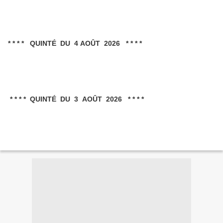
* * * * QUINTÉ DU 4 AOÛT 2026 * * * *
* * * * QUINTÉ DU 3 AOÛT 2026 * * * *