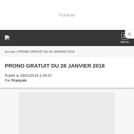
Publicité
MENU
Accueil
» PRONO GRATUIT DU 28 JANVIER 2018
PRONO GRATUIT DU 28 JANVIER 2018
Publié le 28/01/2018 à 09:07
Par
François