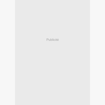
Publicité