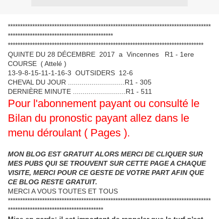
***********************************************************************************
*******************************************
********************************************************************************
QUINTE DU 28 DÉCEMBRE 2017 a Vincennes R1 - 1ere
COURSE ( Attelé )
13-9-8-15-11-1-16-3 OUTSIDERS 12-6
CHEVAL DU JOUR .............................R1 - 305
DERNIÈRE MINUTE ...........................R1 - 511
Pour l'abonnement payant ou consulté le
Bilan du pronostic payant allez dans le
menu déroulant ( Pages ).
MON BLOG EST GRATUIT ALORS MERCI DE CLIQUER SUR
MES PUBS QUI SE TROUVENT SUR CETTE PAGE A CHAQUE
VISITE, MERCI POUR CE GESTE DE VOTRE PART AFIN QUE
CE BLOG RESTE GRATUIT.
MERCI A VOUS TOUTES ET TOUS
***********************************************************************************
***************************************