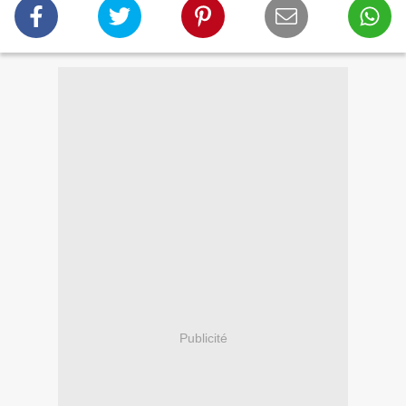
Publicité