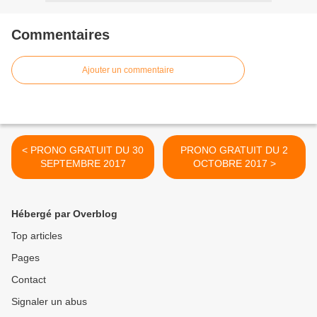
Commentaires
Ajouter un commentaire
< PRONO GRATUIT DU 30
PRONO GRATUIT DU 2
SEPTEMBRE 2017
OCTOBRE 2017 >
Hébergé par Overblog
Top articles
Pages
Contact
Signaler un abus