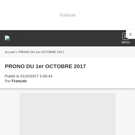
Publicité
MENU
Accueil
» PRONO DU 1er OCTOBRE 2017
PRONO DU 1er OCTOBRE 2017
Publié le 01/10/2017 à 08:44
Par
François