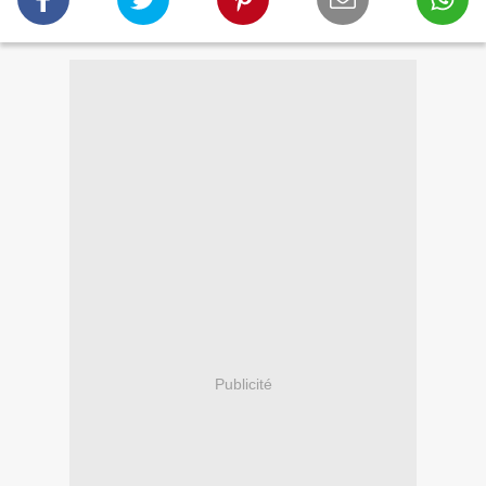
Publicité