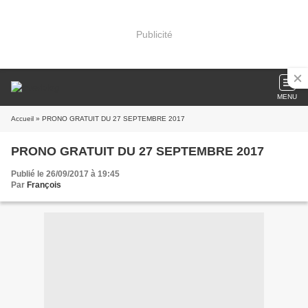
Publicité
MENU
Accueil
» PRONO GRATUIT DU 27 SEPTEMBRE 2017
PRONO GRATUIT DU 27 SEPTEMBRE 2017
Publié le 26/09/2017 à 19:45
Par
François