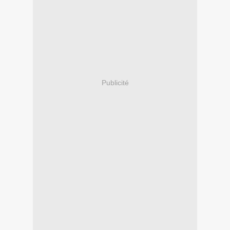
Publicité