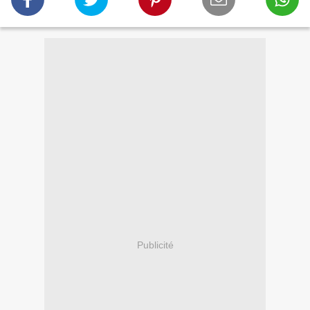
Publicité