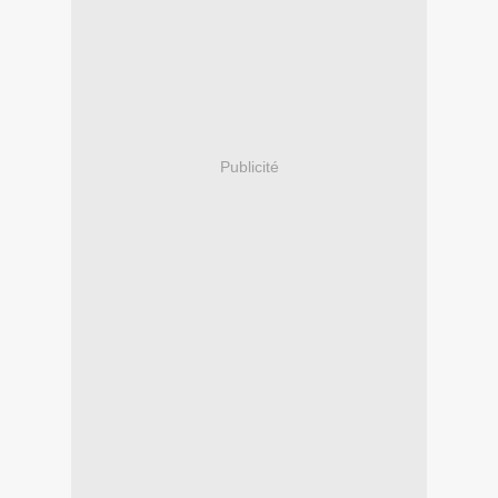
Publicité