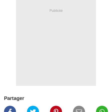
Publicité
Partager