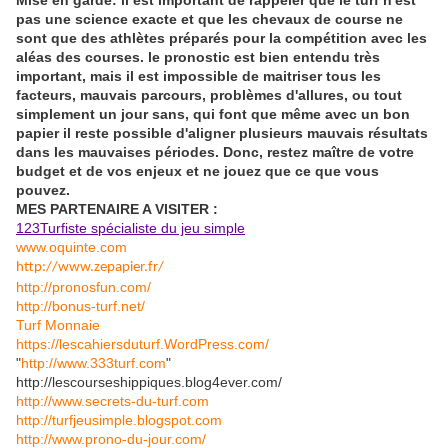
Mise en garde: il est important de rappeler que le turf n'est
pas une science exacte et que les chevaux de course ne
sont que des athlètes préparés pour la compétition avec les
aléas des courses.
le pronostic est bien entendu très
important, mais il est impossible de maitriser tous les
facteurs, mauvais parcours, problèmes d'allures, ou tout
simplement un jour sans, qui font que même avec un bon
papier il reste possible d'aligner plusieurs mauvais résultats
dans les mauvaises périodes.
Donc, restez maître de votre
budget et de vos enjeux et ne jouez que ce que vous
pouvez.
MES PARTENAIRE A VISITER :
123Turfiste spécialiste du jeu simple
www.oquinte.com
http://www.zepapier.fr/
http://pronosfun.com/
http://bonus-turf.net/
Turf Monnaie
https://lescahiersduturf.WordPress.com/
"
http://www.333turf.com
"
http://lescourseshippiques.blog4ever.com/
http://www.secrets-du-turf.com
http://turfjeusimple.blogspot.com
http://www.prono-du-jour.com/