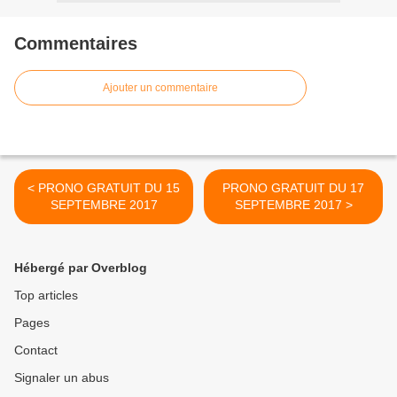
Commentaires
Ajouter un commentaire
< PRONO GRATUIT DU 15
PRONO GRATUIT DU 17
SEPTEMBRE 2017
SEPTEMBRE 2017 >
Hébergé par Overblog
Top articles
Pages
Contact
Signaler un abus