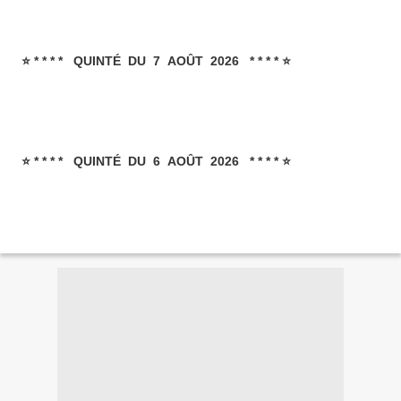
⭐ * * * * QUINTÉ DU 7 AOÛT 2026 * * * * ⭐
⭐ * * * * QUINTÉ DU 6 AOÛT 2026 * * * * ⭐