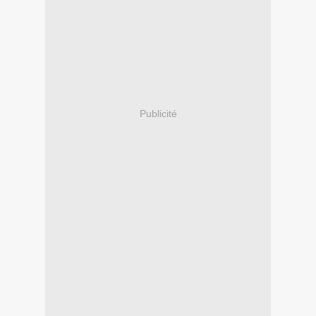
Publicité