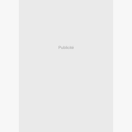
Publicité