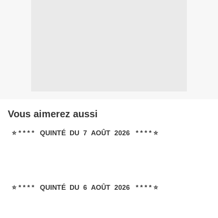
Vous aimerez aussi
⭐ * * * * QUINTÉ DU 7 AOÛT 2026 * * * * ⭐
⭐ * * * * QUINTÉ DU 6 AOÛT 2026 * * * * ⭐