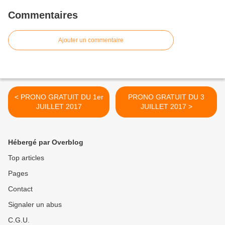
Commentaires
Ajouter un commentaire
< PRONO GRATUIT DU 1er
PRONO GRATUIT DU 3
JUILLET 2017
JUILLET 2017 >
Hébergé par Overblog
Top articles
Pages
Contact
Signaler un abus
C.G.U.