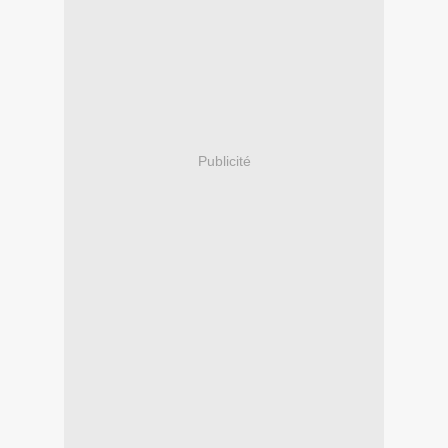
Publicité