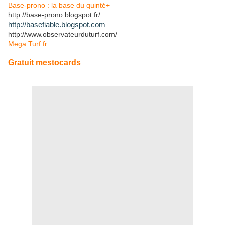
Base-prono : la base du quinté+
http://base-prono.blogspot.fr/
http://basefiable.blogspot.com
http://www.observateurduturf.com/
Mega Turf.fr
Gratuit mestocards