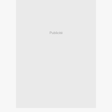
Publicité