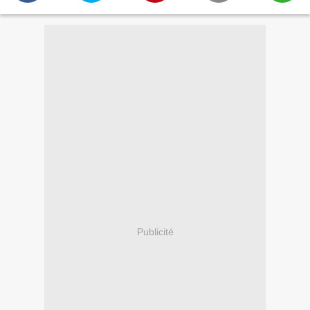
Publicité