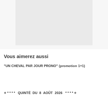
Vous aimerez aussi
"UN CHEVAL PAR JOUR PRONO" (promotion 1+1)
⭐ * * * * QUINTÉ DU 8 AOÛT 2026 * * * * ⭐