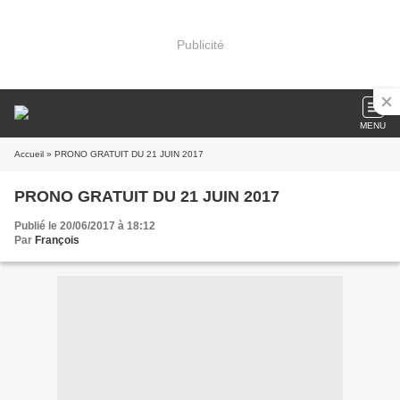
Publicité
MENU
Accueil
» PRONO GRATUIT DU 21 JUIN 2017
PRONO GRATUIT DU 21 JUIN 2017
Publié le 20/06/2017 à 18:12
Par
François