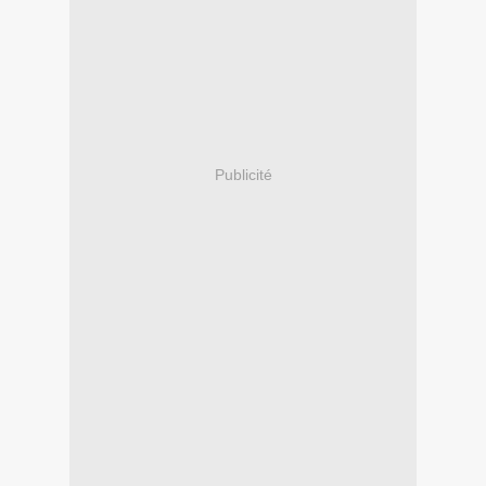
Publicité