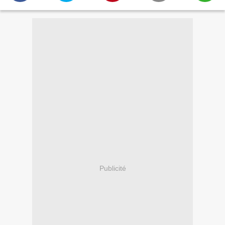
Publicité