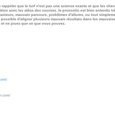
de rappeler que le turf n'est pas une science exacte et que les ch
ition avec les aléas des courses.
le pronostic est bien entendu trè
 facteurs, mauvais parcours, problèmes d'allures, ou tout simpleme
 possible d'aligner plusieurs mauvais résultats dans les mauvais
x et ne jouez que ce que vous pouvez.
.com/
er.com/