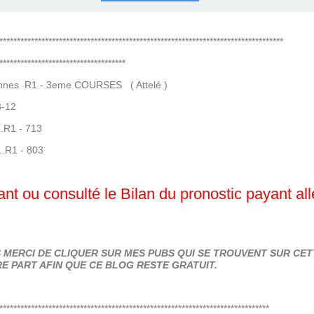
COURSES .
 QUINTÉ ?
UR.
 ?
*********************************************************************************
************************************
nnes R1 - 3eme COURSES ( Attelé )
3-12
...R1 - 713
...R1 - 803
nt ou consulté le Bilan du pronostic payant al
MERCI DE CLIQUER SUR MES PUBS QUI SE TROUVENT SUR CETT
E PART AFIN QUE CE BLOG RESTE GRATUIT.
*****************************************************************************