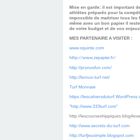
Mise en garde: il est important 
athlètes préparés pour la compét
impossible de maitriser tous les
même avec un bon papier il reste
de votre budget et de vos enjeu
MES PARTENAIRE A VISITER :
www.oquinte.com
http://www.zepapier.fr/
http://pronosfun.com/
http://bonus-turf.net/
Turf Monnaie
https://lescahiersduturf.WordPress
"
http://www.333turf.com
"
http://lescourseshippiques.blog4ev
http://www.secrets-du-turf.com
http://turfjeusimple.blogspot.com