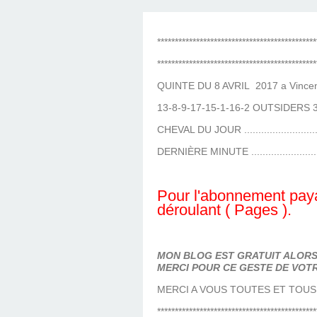
LES TEMPLES DES 
TIERCÉ, QUARTÉ ET
CHAQUE JO
HIPPIQUES
*********************************************
*********************************************
QUINTE DU 8 AVRIL 2017 a Vince
13-8-9-17-15-1-16-2 OUTSIDERS 
CHEVAL DU JOUR ........................
DERNIÈRE MINUTE ......................
Pour l'abonnement paya
déroulant ( Pages ).
MON BLOG EST GRATUIT ALORS 
MERCI POUR CE GESTE DE VOTR
MERCI A VOUS TOUTES ET TOUS
*********************************************