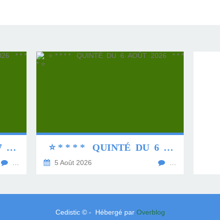
⭐ * * * * QUINTÉ DU 7 AOÛT 2026 * * * * ⭐
⭐ * * * * QUINTÉ DU 6 AOÛT 2026 * * * * ⭐
…
5 Août 2026
…
Cedistic © - Hébergé par
Overblog