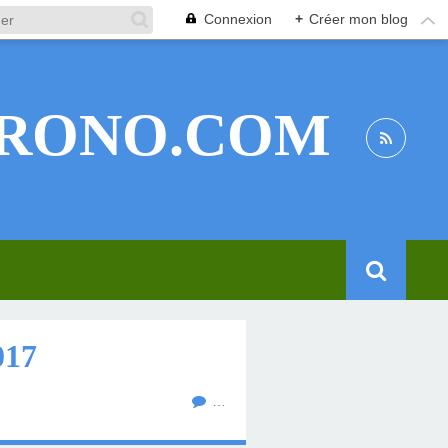
Connexion
+
Créer mon blog
RONO.COM
017
…