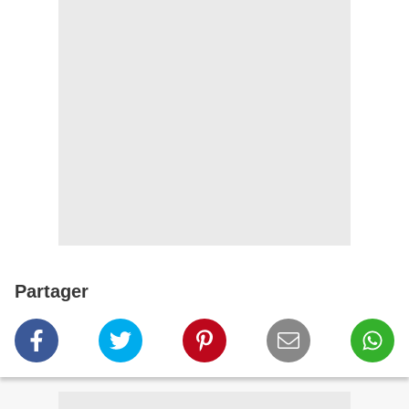
Partager