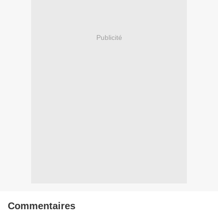
Publicité
Commentaires