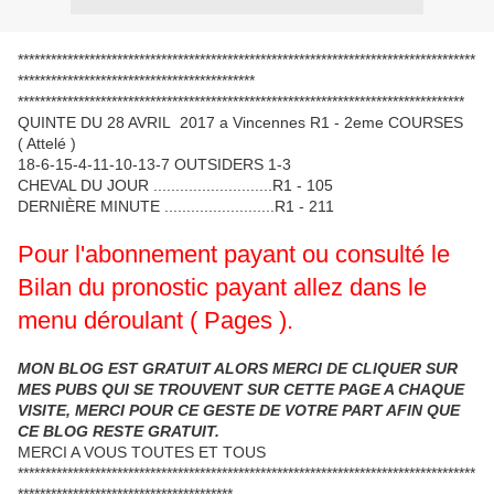
***********************************************************************************
*******************************************
*********************************************************************************
QUINTE DU 28 AVRIL 2017 a Vincennes R1 - 2eme COURSES
( Attelé )
18-6-15-4-11-10-13-7 OUTSIDERS 1-3
CHEVAL DU JOUR ...........................R1 - 105
DERNIÈRE MINUTE .........................R1 - 211
Pour l'abonnement payant ou consulté le
Bilan du pronostic payant allez dans le
menu déroulant ( Pages ).
MON BLOG EST GRATUIT ALORS MERCI DE CLIQUER SUR
MES PUBS QUI SE TROUVENT SUR CETTE PAGE A CHAQUE
VISITE, MERCI POUR CE GESTE DE VOTRE PART AFIN QUE
CE BLOG RESTE GRATUIT.
MERCI A VOUS TOUTES ET TOUS
***********************************************************************************