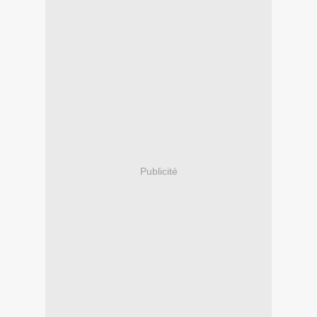
Publicité