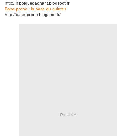
http://hippiquegagnant.blogspot.fr
Base-prono : la base du quinté+
http://base-prono.blogspot.fr/
Publicité