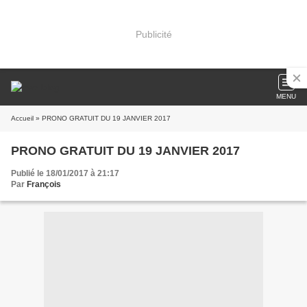
Publicité
MENU
Accueil
» PRONO GRATUIT DU 19 JANVIER 2017
PRONO GRATUIT DU 19 JANVIER 2017
Publié le 18/01/2017 à 21:17
Par
François