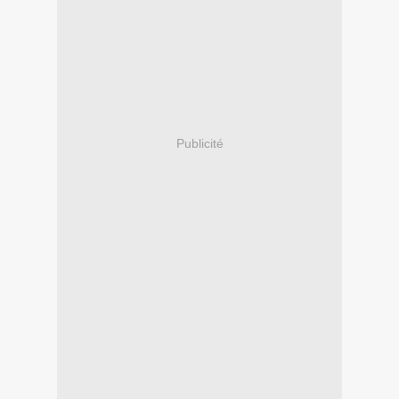
Publicité