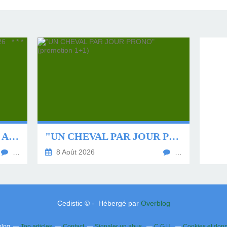
⭐ * * * * QUINTÉ DU 9 AOÛT 2026 * * * * ⭐
"UN CHEVAL PAR JOUR PRONO" (PROMOTION 1+1)
…
8 Août 2026
…
Cedistic © - Hébergé par
Overblog
blog
Top articles
Contact
Signaler un abus
C.G.U.
Cookies et don