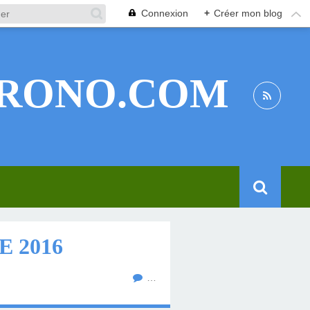
Connexion
+
Créer mon blog
RONO.COM
 2016
…