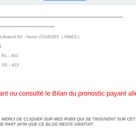
COURSES .
 QUINTÉ ?
UR.
 ?
*********************************************************************************
************************************
 Auteuil R1 - 5eme COURSES ( HAIES )
1
...R1 - 401
...R2 - 412
nt ou consulté le Bilan du pronostic payant al
MERCI DE CLIQUER SUR MES PUBS QUI SE TROUVENT SUR CETT
E PART AFIN QUE CE BLOG RESTE GRATUIT.