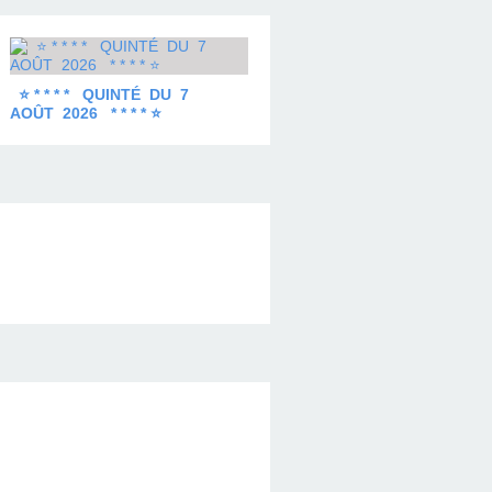
⭐ * * * * QUINTÉ DU 7
AOÛT 2026 * * * * ⭐