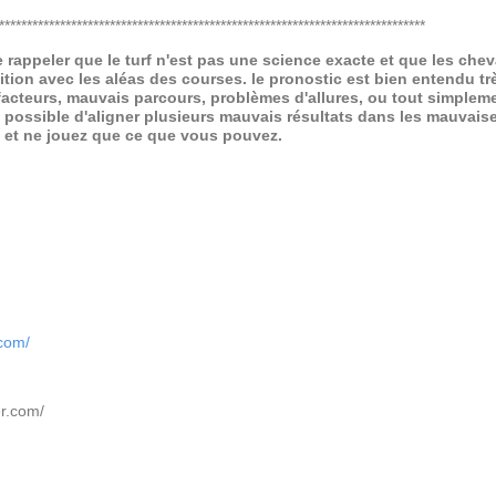
*****************************************************************************
de rappeler que le turf n'est pas une science exacte et que les ch
ition avec les aléas des courses.
le pronostic est bien entendu trè
 facteurs, mauvais parcours, problèmes d'allures, ou tout simpleme
 possible d'aligner plusieurs mauvais résultats dans les mauvais
x et ne jouez que ce que vous pouvez.
.com/
er.com/