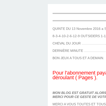
LES TEMPLES DES 
TIERCÉ, QUARTÉ ET
CHAQUE JO
HIPPIQUES
*********************************************
*********************************************
QUINTE DU 13 Novembre 2016 a St
8-3-4-10-2-6-12-9 OUTSIDERS 1-1
CHEVAL DU JOUR ........................
DERNIÈRE MINUTE ......................
BON JEUX A TOUS ET A DEMAIN.
Pour l'abonnement paya
déroulant ( Pages ).
MON BLOG EST GRATUIT ALORS 
MERCI POUR CE GESTE DE VOTR
MERCI A VOUS TOUTES ET TOUS