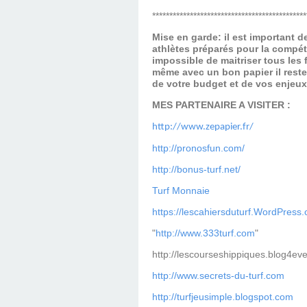
*********************************************
Mise en garde: il est important 
athlètes préparés pour la compét
impossible de maitriser tous les
même avec un bon papier il reste
de votre budget et de vos enjeu
MES PARTENAIRE A VISITER :
http://www.zepapier.fr/
http://pronosfun.com/
http://bonus-turf.net/
Turf Monnaie
https://lescahiersduturf.WordPress
"
http://www.333turf.com
"
http://lescourseshippiques.blog4ev
http://www.secrets-du-turf.com
http://turfjeusimple.blogspot.com