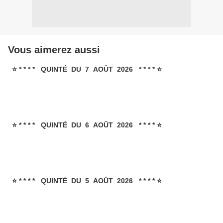
Vous aimerez aussi
⭐ * * * * QUINTÉ DU 7 AOÛT 2026 * * * * ⭐
⭐ * * * * QUINTÉ DU 6 AOÛT 2026 * * * * ⭐
⭐ * * * * QUINTÉ DU 5 AOÛT 2026 * * * * ⭐