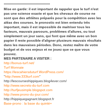
***********************************************************************************
***************************************
Mise en garde: il est important de rappeler que le turf n'est
pas une science exacte et que les chevaux de course ne
sont que des athlètes préparés pour la compétition avec les
aléas des courses.
le pronostic est bien entendu très
important, mais il est impossible de maitriser tous les
facteurs, mauvais parcours, problèmes d'allures, ou tout
simplement un jour sans, qui font que même avec un bon
papier il reste possible d'aligner plusieurs mauvais résultats
dans les mauvaises périodes.
Donc, restez maître de votre
budget et de vos enjeux et ne jouez que ce que vous
pouvez.
MES PARTENAIRE A VISITER :
http://bonus-turf.net/
Turf Monnaie
https://lescahiersduturf.WordPress.com/
"
http://www.333turf.com
"
http://lescourseshippiques.blog4ever.com/
http://www.secrets-du-turf.com
http://turfjeusimple.blogspot.com
http://www.prono-du-jour.com/
http://hippiquegagnant.blogspot.fr
Base-prono : la base du quinté+