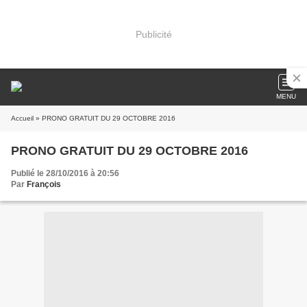
Publicité
MENU
Accueil
» PRONO GRATUIT DU 29 OCTOBRE 2016
PRONO GRATUIT DU 29 OCTOBRE 2016
Publié le 28/10/2016 à 20:56
Par
François