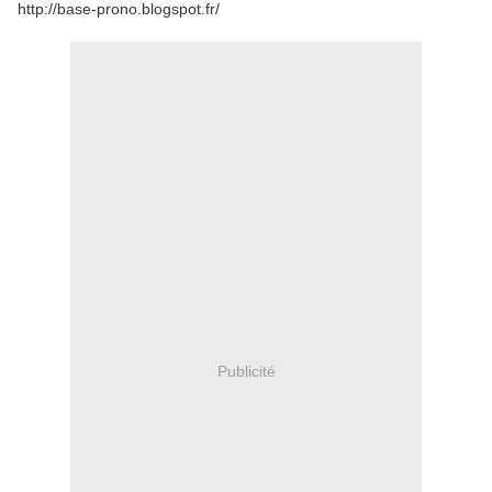
http://base-prono.blogspot.fr/
Publicité