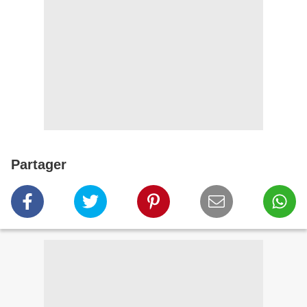
Partager