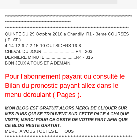
***********************************************************************************
*******************************************
*********************************************************************************
QUINTE DU 29 Octobre 2016 a Chantilly R1 - 3eme COURSES
( PLAT )
4-14-12-6-7-2-15-10 OUTSIDERS 16-8
CHEVAL DU JOUR ...........................R4 - 203
DERNIÈRE MINUTE .........................R4 - 315
BON JEUX A TOUS ET A DEMAIN.
Pour l'abonnement payant ou consulté le
Bilan du pronostic payant allez dans le
menu déroulant ( Pages ).
MON BLOG EST GRATUIT ALORS MERCI DE CLIQUER SUR
MES PUBS QUI SE TROUVENT SUR CETTE PAGE A CHAQUE
VISITE, MERCI POUR CE GESTE DE VOTRE PART AFIN QUE
CE BLOG RESTE GRATUIT.
MERCI A VOUS TOUTES ET TOUS