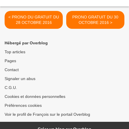
< PRONO DU GRATUIT DU
PRONO GRATUIT DU 30
28 OCTOBRE 2016
OCTOBRE 2016 >
Hébergé par Overblog
Top articles
Pages
Contact
Signaler un abus
C.G.U.
Cookies et données personnelles
Préférences cookies
Voir le profil de François sur le portail Overblog