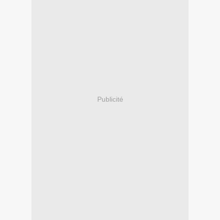
Publicité