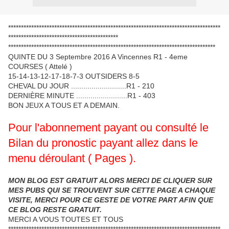
***********************************************************************************
*******************************************
*********************************************************************************
QUINTE DU 3 Septembre 2016 A Vincennes R1 - 4eme
COURSES ( Attelé )
15-14-13-12-17-18-7-3 OUTSIDERS 8-5
CHEVAL DU JOUR ...........................R1 - 210
DERNIÈRE MINUTE .........................R1 - 403
BON JEUX A TOUS ET A DEMAIN.
Pour l'abonnement payant ou consulté le
Bilan du pronostic payant allez dans le
menu déroulant ( Pages ).
MON BLOG EST GRATUIT ALORS MERCI DE CLIQUER SUR
MES PUBS QUI SE TROUVENT SUR CETTE PAGE A CHAQUE
VISITE, MERCI POUR CE GESTE DE VOTRE PART AFIN QUE
CE BLOG RESTE GRATUIT.
MERCI A VOUS TOUTES ET TOUS