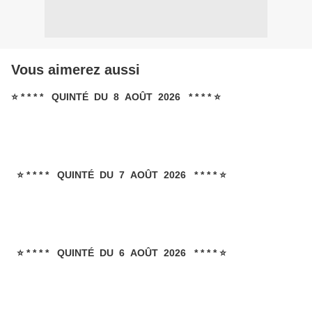
Vous aimerez aussi
⭐ * * * * QUINTÉ DU 8 AOÛT 2026 * * * * ⭐
⭐ * * * * QUINTÉ DU 7 AOÛT 2026 * * * * ⭐
⭐ * * * * QUINTÉ DU 6 AOÛT 2026 * * * * ⭐