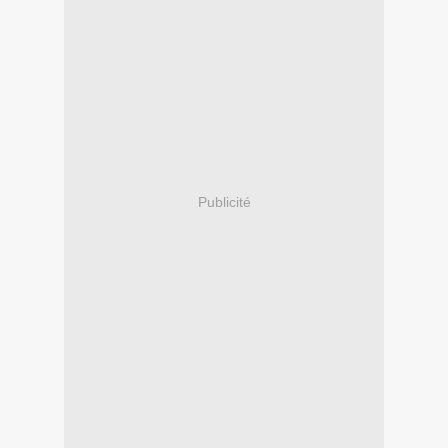
Publicité