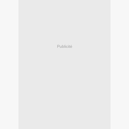
Publicité