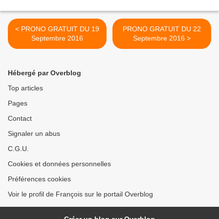
< PRONO GRATUIT DU 19
PRONO GRATUIT DU 22
Septembre 2016
Septembre 2016 >
Hébergé par Overblog
Top articles
Pages
Contact
Signaler un abus
C.G.U.
Cookies et données personnelles
Préférences cookies
Voir le profil de François sur le portail Overblog