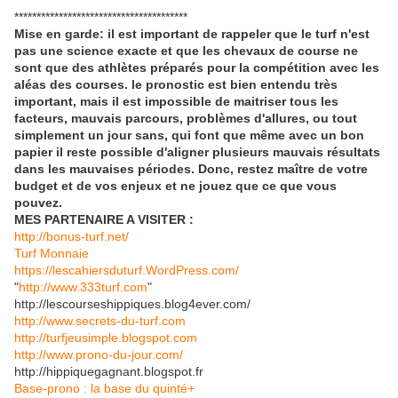
***********************************************************************************
***************************************
Mise en garde: il est important de rappeler que le turf n'est
pas une science exacte et que les chevaux de course ne
sont que des athlètes préparés pour la compétition avec les
aléas des courses.
le pronostic est bien entendu très
important, mais il est impossible de maitriser tous les
facteurs, mauvais parcours, problèmes d'allures, ou tout
simplement un jour sans, qui font que même avec un bon
papier il reste possible d'aligner plusieurs mauvais résultats
dans les mauvaises périodes.
Donc, restez maître de votre
budget et de vos enjeux et ne jouez que ce que vous
pouvez.
MES PARTENAIRE A VISITER :
http://bonus-turf.net/
Turf Monnaie
https://lescahiersduturf.WordPress.com/
"
http://www.333turf.com
"
http://lescourseshippiques.blog4ever.com/
http://www.secrets-du-turf.com
http://turfjeusimple.blogspot.com
http://www.prono-du-jour.com/
http://hippiquegagnant.blogspot.fr
Base-prono : la base du quinté+