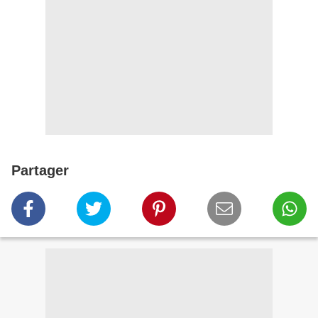
Partager