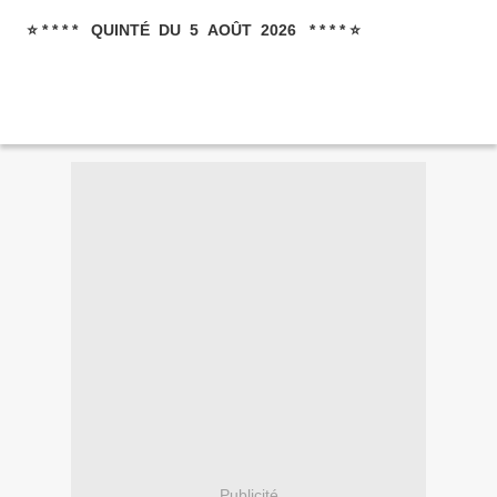
⭐ * * * * QUINTÉ DU 5 AOÛT 2026 * * * * ⭐
Publicité